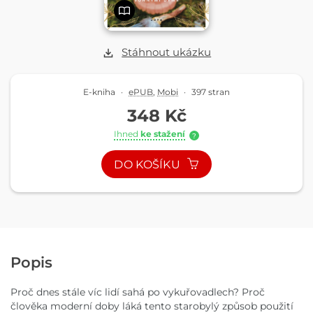
Stáhnout ukázku
E-kniha
·
ePUB
,
Mobi
·
397 stran
348 Kč
Ihned
ke stažení
?
DO KOŠÍKU
Popis
Proč dnes stále víc lidí sahá po vykuřovadlech? Proč
člověka moderní doby láká tento starobylý způsob použití