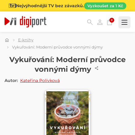
Nejvýhodnější TV bez závazků.
Vyzkoušet za 1 Kč
0
Kategorie
E-knihy
Vykuřování: Moderní průvodce vonnými dýmy
E-KNIHA
Vykuřování: Moderní průvodce
vonnými dýmy
Autor:
Kateřina Polívková