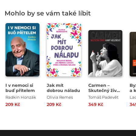
Mohlo by se vám také líbit
I v nemoci si
Jak mít
Carmen –
By
buď přítelem
dobrou náladu
Skutečný život
a 
Hany
Radkin Honzák
Olivia Remes
Tomáš Padevět
Lad
Hegerové
209 Kč
209 Kč
349 Kč
34