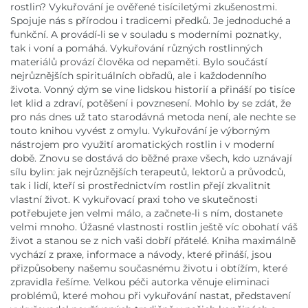
rostlin? Vykuřování je ověřené tisíciletými zkušenostmi.
Spojuje nás s přírodou i tradicemi předků. Je jednoduché a
funkční. A provádí-li se v souladu s moderními poznatky,
tak i voní a pomáhá. Vykuřování různých rostlinných
materiálů provází člověka od nepaměti. Bylo součástí
nejrůznějších spirituálních obřadů, ale i každodenního
života. Vonný dým se vine lidskou historií a přináší po tisíce
let klid a zdraví, potěšení i povznesení. Mohlo by se zdát, že
pro nás dnes už tato starodávná metoda není, ale nechte se
touto knihou vyvést z omylu. Vykuřování je výborným
nástrojem pro využití aromatických rostlin i v moderní
době. Znovu se dostává do běžné praxe všech, kdo uznávají
sílu bylin: jak nejrůznějších terapeutů, lektorů a průvodců,
tak i lidí, kteří si prostřednictvím rostlin přejí zkvalitnit
vlastní život. K vykuřovací praxi toho ve skutečnosti
potřebujete jen velmi málo, a začnete-li s ním, dostanete
velmi mnoho. Úžasné vlastnosti rostlin ještě víc obohatí váš
život a stanou se z nich vaši dobří přátelé. Kniha maximálně
vychází z praxe, informace a návody, které přináší, jsou
přizpůsobeny našemu současnému životu i obtížím, které
zpravidla řešíme. Velkou péči autorka věnuje eliminaci
problémů, které mohou při vykuřování nastat, představení