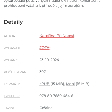
vykuřovadel používaných tradičně v našich končinách a
prohloubení vztahu k přírodě a jejím zdrojům.
Detaily
Kateřina Polívková
AUTOR
JOTA
VYDAVATEL
23. 10. 2024
VYDÁNO
397
POČET STRAN
ePUB
(15 MiB),
Mobi
(15 MiB)
FORMÁTY
978-80-7689-484-6
ISBN TISK
Čeština
JAZYK