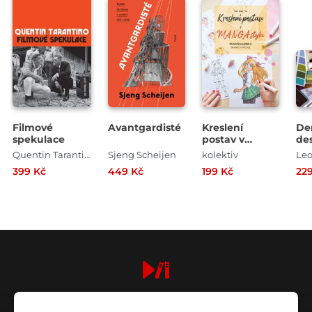
Filmové
Avantgardisté
Kreslení
De
spekulace
postav v
de
manga stylu
Quentin Tarantino
Sjeng Scheijen
kolektiv
399 Kč
449 Kč
199 Kč
22
digiport.cz © 2026