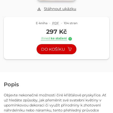
Stáhnout ukázku
E-kniha
·
PDF
·
104 stran
297 Kč
Ihned
ke stažení
?
DO KOŠÍKU
Popis
Objevte nekonečné možnosti čiré křišťálové pryskyřice. Ať
už hledáte způsoby, jak přeměnit své svatební květiny v
upomínkovou dekoraci či využít přírodniny k zhotovení
náhrdelníku nebo náramku, tento přehledný průvodce