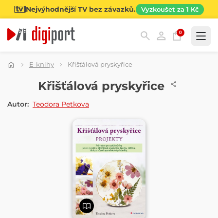
Nejvýhodnější TV bez závazků.
Vyzkoušet za 1 Kč
0
Kategorie
E-knihy
Křišťálová pryskyřice
E-KNIHA
Křišťálová pryskyřice
Autor:
Teodora Petkova