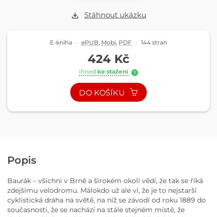
Stáhnout ukázku
E-kniha
·
ePUB
,
Mobi
,
PDF
·
144 stran
424 Kč
Ihned
ke stažení
?
DO KOŠÍKU
Popis
Baurák – všichni v Brně a širokém okolí vědí, že tak se říká
zdejšímu velodromu. Málokdo už ale ví, že je to nejstarší
cyklistická dráha na světě, na níž se závodí od roku 1889 do
současnosti, že se nachází na stále stejném místě, že