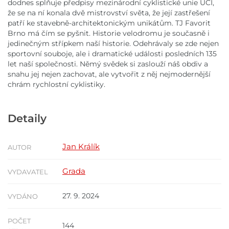
dodnes splňuje předpisy mezinárodní cyklistické unie UCI,
že se na ní konala dvě mistrovství světa, že její zastřešení
patří ke stavebně-architektonickým unikátům. TJ Favorit
Brno má čím se pyšnit. Historie velodromu je současně i
jedinečným střípkem naší historie. Odehrávaly se zde nejen
sportovní souboje, ale i dramatické události posledních 135
let naší společnosti. Němý svědek si zaslouží náš obdiv a
snahu jej nejen zachovat, ale vytvořit z něj nejmodernější
chrám rychlostní cyklistiky.
Detaily
Jan Králík
AUTOR
Grada
VYDAVATEL
27. 9. 2024
VYDÁNO
POČET
144