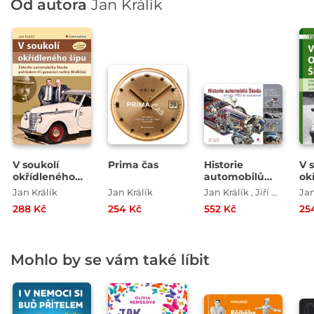
Od autora
Jan Králík
V soukolí
Prima čas
Historie
V 
okřídleného
automobilů
ok
šípu
Škoda
ší
Jan Králík
Jan Králík
Jan Králík , Jiří Dufek
Jan
288 Kč
254 Kč
552 Kč
25
Mohlo by se vám také líbit