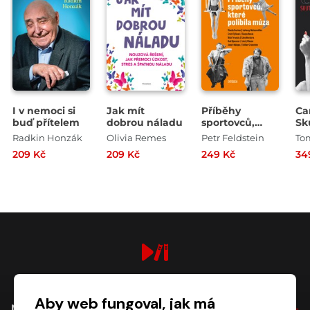
I v nemoci si
Jak mít
Příběhy
Ca
buď přítelem
dobrou náladu
sportovců,
Sk
které políbila
Ha
Radkin Honzák
Olivia Remes
Petr Feldstein
To
múza
He
209 Kč
209 Kč
249 Kč
34
digiport.cz © 2026
Aby web fungoval, jak má
NÁKUP