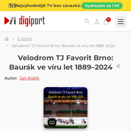
Nejvýhodnější TV bez závazků.
Vyzkoušet za 1 Kč
0
Kategorie
E-knihy
Velodrom TJ Favorit Brno: Baurák ve víru let 1889–2024
E-KNIHA
Velodrom TJ Favorit Brno:
Baurák ve víru let 1889–2024
Autor:
Jan Králík