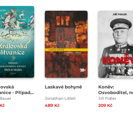
lovská
Laskavé bohyně
Koněv:
anice - Případy
Osvoboditel, 
lovského
okupant?
 Bauer
Jonathan Littell
Jiří Fidler
dce Melichara
 Kč
489 Kč
209 Kč