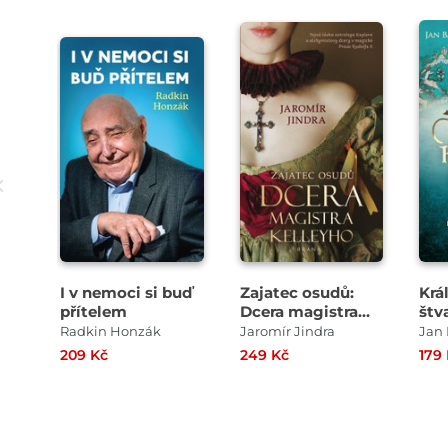
I v nemoci si buď
Zajatec osudů:
Krá
přítelem
Dcera magistra
štv
Kelleyho
krá
Radkin Honzák
Jaromír Jindra
Jan
sou
209 Kč
249 Kč
179