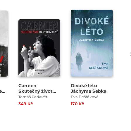
Carmen –
Divoké léto
Bav
nebo
Skutečný život
Jáchyma Šebka
Hany Hegerové
Tomáš Padevět
Eva Bešťáková
Eva
349 Kč
170 Kč
199