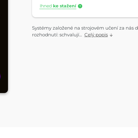
Ihned
ke stažení
?
Systémy založené na strojovém učení za nás dě
rozhodnutí: schvalují...
Celý popis