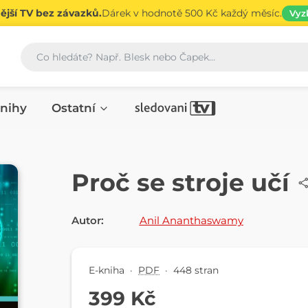
jší TV bez závazků.
Dárek v hodnotě 500 Kč každý měsíc.
Vyz
Vyhledávání
nihy
Ostatní
E-KNIHA
Proč se stroje učí
Autor:
Anil Ananthaswamy
E-kniha
·
PDF
·
448 stran
399 Kč