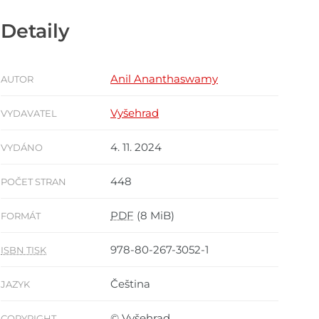
Detaily
Anil Ananthaswamy
AUTOR
Vyšehrad
VYDAVATEL
4. 11. 2024
VYDÁNO
448
POČET STRAN
PDF
(8 MiB)
FORMÁT
978-80-267-3052-1
ISBN TISK
Čeština
JAZYK
© Vyšehrad
COPYRIGHT