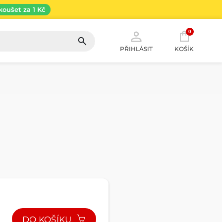
koušet za 1 Kč
0
PŘIHLÁSIT
KOŠÍK
DO KOŠÍKU