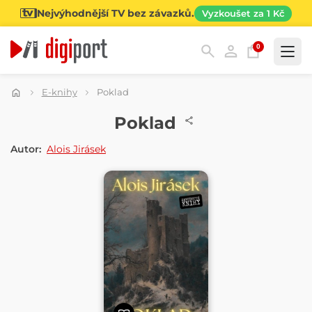
Nejvýhodnější TV bez závazků.
Vyzkoušet za 1 Kč
0
Kategorie
E-knihy
Poklad
E-KNIHA
Poklad
Autor:
Alois Jirásek