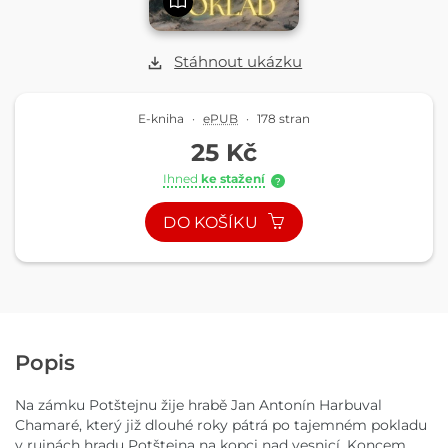
Stáhnout ukázku
E-kniha
·
ePUB
·
178 stran
25 Kč
Ihned
ke stažení
?
DO KOŠÍKU
Popis
Na zámku Potštejnu žije hrabě Jan Antonín Harbuval
Chamaré, který již dlouhé roky pátrá po tajemném pokladu
v ruinách hradu Potštejna na kopci nad vesnicí. Koncem