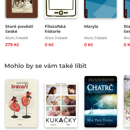
Staré pověsti
Filozofská
Maryla
St
české
historie
če
Alois Jirásek
Alois Jirásek
Alois Jirásek
Alo
279 Kč
0 Kč
0 Kč
0 
Mohlo by se vám také líbit