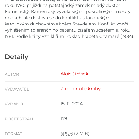
roku 1780 přijíždí na potštejnský zámek mladý doktor
Kamenický. Kamenický vyvolá svými pokrokovými názory
rozruch, ale dostává se do konfliktu s fanatickým
katolickým duchovním abbém Steydelem. Konflikt končí
vyhlášením tolerančního patentu císařem Josefem II. roku
1781. Podle knihy vznikl film Poklad hraběte Chamaré (1984).
Detaily
Alois Jirásek
AUTOR
Zabudnuté knihy
VYDAVATEL
15. 11. 2024
VYDÁNO
178
POČET STRAN
ePUB
(2 MiB)
FORMÁT