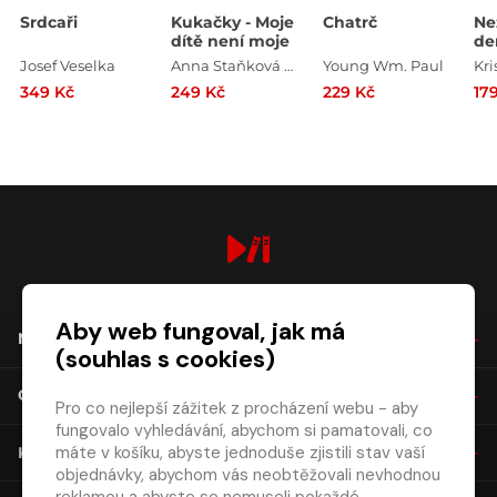
Srdcaři
Kukačky - Moje
Chatrč
Ne
dítě není moje
de
Josef Veselka
Anna Staňková , Jan Coufal
Young Wm. Paul
349 Kč
249 Kč
229 Kč
17
digiport.cz © 2026
Aby web fungoval, jak má
NÁKUP
(souhlas s cookies)
O SPOLEČNOSTI
Pro co nejlepší zážitek z procházení webu - aby
fungovalo vyhledávání, abychom si pamatovali, co
máte v košíku, abyste jednoduše zjistili stav vaší
KONTAKT
objednávky, abychom vás neobtěžovali nevhodnou