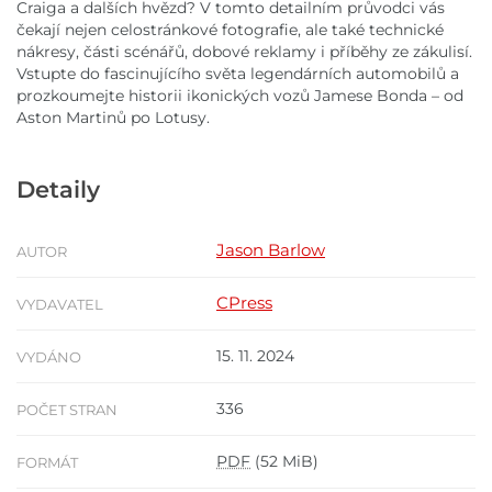
Craiga a dalších hvězd? V tomto detailním průvodci vás
čekají nejen celostránkové fotografie, ale také technické
nákresy, části scénářů, dobové reklamy i příběhy ze zákulisí.
Vstupte do fascinujícího světa legendárních automobilů a
prozkoumejte historii ikonických vozů Jamese Bonda – od
Aston Martinů po Lotusy.
Detaily
Jason Barlow
AUTOR
CPress
VYDAVATEL
15. 11. 2024
VYDÁNO
336
POČET STRAN
PDF
(52 MiB)
FORMÁT