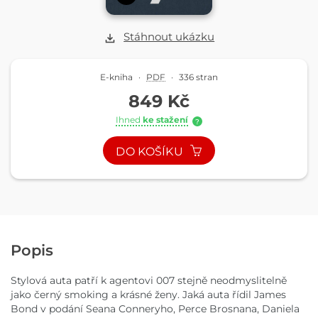
Stáhnout ukázku
E-kniha
·
PDF
·
336 stran
849 Kč
Ihned
ke stažení
?
DO KOŠÍKU
Popis
Stylová auta patří k agentovi 007 stejně neodmyslitelně
jako černý smoking a krásné ženy. Jaká auta řídil James
Bond v podání Seana Conneryho, Perce Brosnana, Daniela