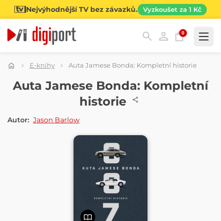
Nejvýhodnější TV bez závazků.
Vyzkoušet za 1 Kč
0
Kategorie
E-knihy
Auta Jamese Bonda: Kompletní historie
E-KNIHA
Auta Jamese Bonda: Kompletní
historie
Autor:
Jason Barlow