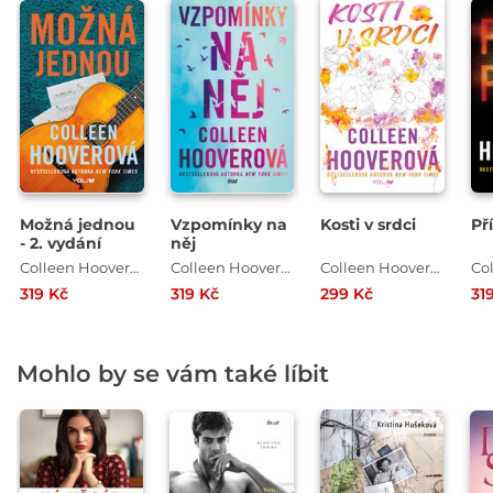
Možná jednou
Vzpomínky na
Kosti v srdci
Př
- 2. vydání
něj
Colleen Hooverová
Colleen Hooverová
Colleen Hooverová
319 Kč
319 Kč
299 Kč
31
Mohlo by se vám také líbit