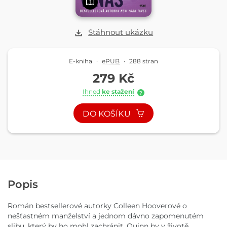
Stáhnout ukázku
E-kniha
·
ePUB
·
288 stran
279 Kč
Ihned
ke stažení
?
DO KOŠÍKU
Popis
Román bestsellerové autorky Colleen Hooverové o
nešťastném manželství a jednom dávno zapomenutém
slibu, který by ho mohl zachránit. Quinn by v životě