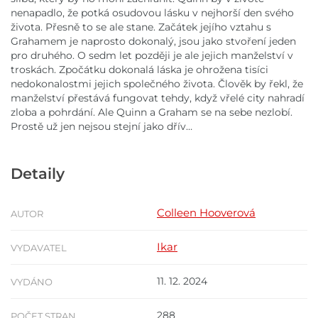
nenapadlo, že potká osudovou lásku v nejhorší den svého
života. Přesně to se ale stane. Začátek jejího vztahu s
Grahamem je naprosto dokonalý, jsou jako stvoření jeden
pro druhého. O sedm let později je ale jejich manželství v
troskách. Zpočátku dokonalá láska je ohrožena tisíci
nedokonalostmi jejich společného života. Člověk by řekl, že
manželství přestává fungovat tehdy, když vřelé city nahradí
zloba a pohrdání. Ale Quinn a Graham se na sebe nezlobí.
Prostě už jen nejsou stejní jako dřív…
Detaily
Colleen Hooverová
AUTOR
Ikar
VYDAVATEL
11. 12. 2024
VYDÁNO
288
POČET STRAN