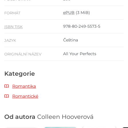
ePUB
(3 MiB)
FORMÁT
978-80-249-5573-5
ISBN TISK
Čeština
JAZYK
All Your Perfects
ORIGINÁLNÍ NÁZEV
Kategorie
Romantika
Romantické
Od autora
Colleen Hooverová