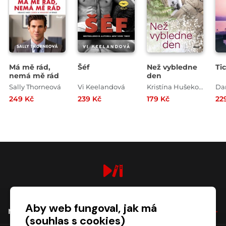
Má mě rád,
Šéf
Než vybledne
Ti
nemá mě rád
den
Sally Thorneová
Vi Keelandová
Kristína Hušeková
Dan
249 Kč
239 Kč
179 Kč
22
digiport.cz © 2026
Aby web fungoval, jak má
NÁKUP
(souhlas s cookies)