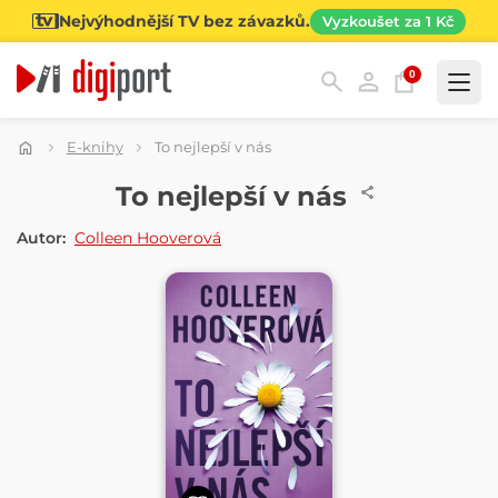
Nejvýhodnější TV bez závazků.
Vyzkoušet za 1 Kč
0
Kategorie
E-knihy
To nejlepší v nás
E-KNIHA
To nejlepší v nás
Autor:
Colleen Hooverová