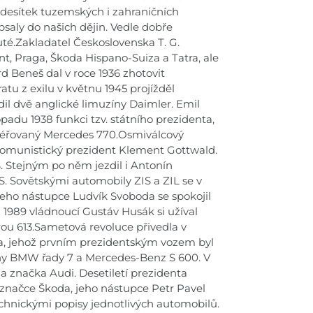
desítek tuzemských i zahraničních
saly do našich dějin. Vedle dobře
é.Zakladatel Československa T. G.
t, Praga, Škoda Hispano-Suiza a Tatra, ale
rd Beneš dal v roce 1936 zhotovit
tu z exilu v květnu 1945 projížděl
dil dvě anglické limuzíny Daimler. Emil
adu 1938 funkci tzv. státního prezidenta,
ncéřovaný Mercedes 770.Osmiválcový
komunistický prezident Klement Gottwald.
 Stejným po něm jezdil i Antonín
S. Sovětskými automobily ZIS a ZIL se v
 jeho nástupce Ludvík Svoboda se spokojil
 1989 vládnoucí Gustáv Husák si užíval
rou 613.Sametová revoluce přivedla v
la, jehož prvním prezidentským vozem byl
uzíny BMW řady 7 a Mercedes-Benz S 600. V
a značka Audi. Desetiletí prezidenta
 značce Škoda, jeho nástupce Petr Pavel
chnickými popisy jednotlivých automobilů.