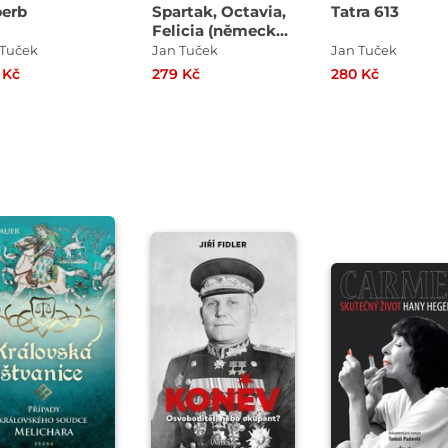
erb
Spartak, Octavia,
Tatra 613
Felicia (německé
vydání)
 Tuček
Jan Tuček
Jan Tuček
 Kč
279 Kč
280 Kč