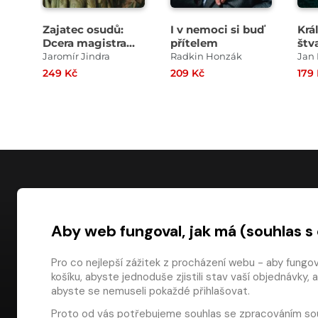
Zajatec osudů:
I v nemoci si buď
Krá
Dcera magistra
přítelem
štv
Kelleyho
krá
Jaromír Jindra
Radkin Honzák
Jan
sou
249 Kč
209 Kč
179
NÁKUP
Aby web fungoval, jak má (souhlas s
Časté dotazy
Platba
Pro co nejlepší zážitek z procházení webu - aby fungo
košíku, abyste jednoduše zjistili stav vaší objednávk
Obchodní pod
digiport.cz © 2026
abyste se nemuseli pokaždé přihlašovat.
Odstoupení od
Proto od vás potřebujeme souhlas se
zpracováním so
Dárkové pouka