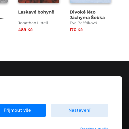
Laskavé bohyně
Divoké léto
Byz
Jáchyma Šebka
ko
é
Jonathan Littell
Eva Bešťáková
Lad
489 Kč
170 Kč
349
KONTAKT
info@digiport.cz
Přijmout vše
Nastavení