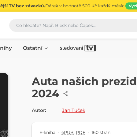
jší TV bez závazků.
Dárek v hodnotě 500 Kč každý měsíc.
Vyz
Vyhledávání
nihy
Ostatní
E-KNIHA
Auta našich prezid
2024
Autor:
Jan Tuček
E-kniha
·
ePUB
,
PDF
·
160 stran