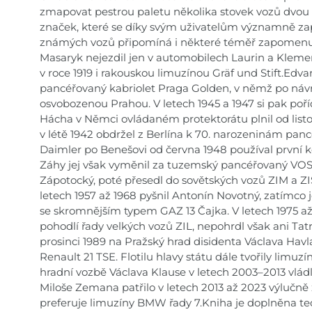
zmapovat pestrou paletu několika stovek vozů dvou 
značek, které se díky svým uživatelům významně zap
známých vozů připomíná i některé téměř zapomenut
Masaryk nejezdil jen v automobilech Laurin a Klemen
v roce 1919 i rakouskou limuzínou Gräf und Stift.Edva
pancéřovaný kabriolet Praga Golden, v němž po návra
osvobozenou Prahou. V letech 1945 a 1947 si pak poří
Hácha v Němci ovládaném protektorátu plnil od listop
v létě 1942 obdržel z Berlína k 70. narozeninám pa
Daimler po Benešovi od června 1948 používal první 
Záhy jej však vyměnil za tuzemský pancéřovaný VOS.
Zápotocký, poté přesedl do sovětských vozů ZIM a ZI
letech 1957 až 1968 pyšnil Antonín Novotný, zatímco
se skromnějším typem GAZ 13 Čajka. V letech 1975 až
pohodlí řady velkých vozů ZIL, nepohrdl však ani Tat
prosinci 1989 na Pražský hrad disidenta Václava Hav
Renault 21 TSE. Flotilu hlavy státu dále tvořily lim
hradní vozbě Václava Klause v letech 2003–2013 vládl
Miloše Zemana patřilo v letech 2013 až 2023 výlučně
preferuje limuzíny BMW řady 7.Kniha je doplněna te