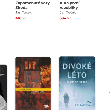
Zapomenuté vozy
Auta první
Le
Škoda
republiky
Fav
so
Jan Tuček
Jan Tuček
Jan
416 Kč
594 Kč
509