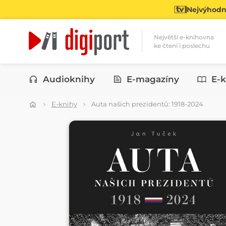
Nejvýhodně
Největší e-knihovna
ke čtení i poslechu
Kategorie
Audioknihy
E-magazíny
E-k
E-knihy
Auta našich prezidentů: 1918-2024