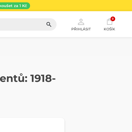
koušet za 1 Kč
0
PŘIHLÁSIT
KOŠÍK
entů: 1918-