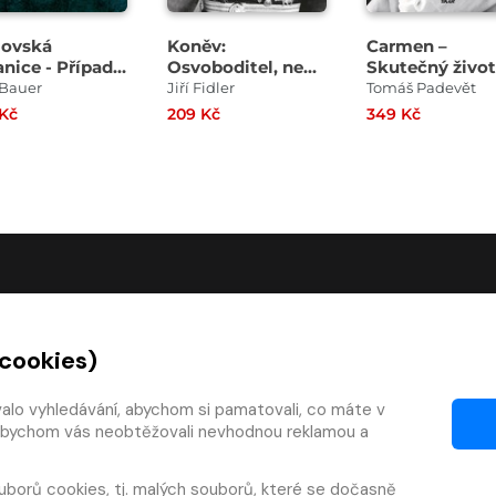
lovská
Koněv:
Carmen –
anice - Případy
Osvoboditel, nebo
Skutečný život
lovského
okupant?
Hany Hegerov
 Bauer
Jiří Fidler
Tomáš Padevět
dce Melichara
 Kč
209 Kč
349 Kč
O SPOLEČNOSTI
 cookies)
O nás
Kontakty
valo vyhledávání, abychom si pamatovali, co máte v
y, abychom vás neobtěžovali nevhodnou reklamou a
mínky
Články
 smlouvy
Pro vydavatele
uborů cookies
, tj. malých souborů, které se dočasně
zy
Pro firmy