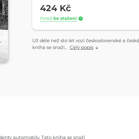
424 Kč
Ihned
ke stažení
?
Už déle než sto let vozí československé a česk
kniha se snaží...
Celý popis
identy automobily. Tato kniha se snaží