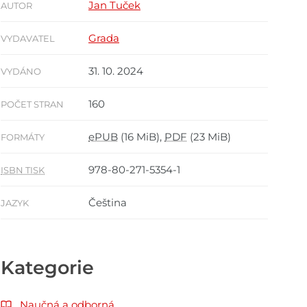
Jan Tuček
AUTOR
Grada
VYDAVATEL
31. 10. 2024
VYDÁNO
160
POČET STRAN
ePUB
(16 MiB),
PDF
(23 MiB)
FORMÁTY
978-80-271-5354-1
ISBN TISK
Čeština
JAZYK
Kategorie
Naučná a odborná