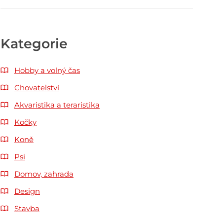
Kategorie
Hobby a volný čas
Chovatelství
Akvaristika a teraristika
Kočky
Koně
Psi
Domov, zahrada
Design
Stavba