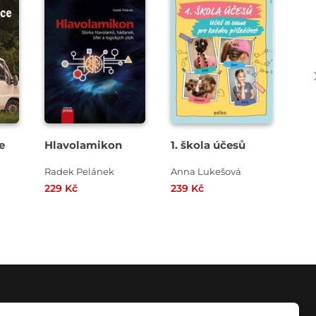
e
Hlavolamikon
1. škola účesů
Foo
Radek Pelánek
Anna Lukešová
kol
229 Kč
239 Kč
299