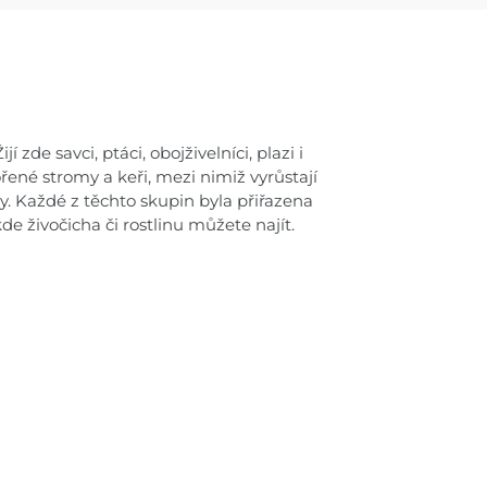
 zde savci, ptáci, obojživelníci, plazi i
řené stromy a keři, mezi nimiž vyrůstají
ky. Každé z těchto skupin byla přiřazena
de živočicha či rostlinu můžete najít.