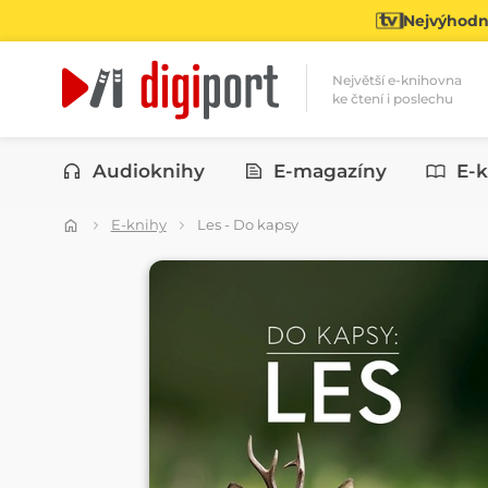
Nejvýhodně
Největší e-knihovna
ke čtení i poslechu
Kategorie
Audioknihy
E-magazíny
E-k
E-knihy
Les - Do kapsy