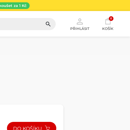
koušet za 1 Kč
0
PŘIHLÁSIT
KOŠÍK
DO KOŠÍKU