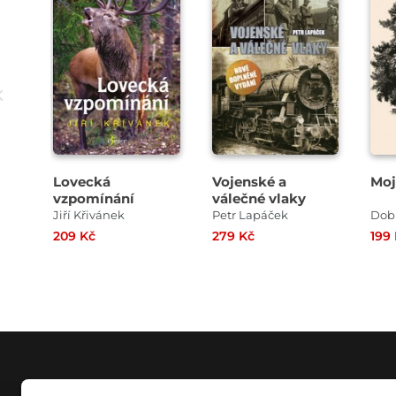
Lovecká
Vojenské a
Moj
vzpomínání
válečné vlaky
Jiří Křivánek
Petr Lapáček
Dobr
209 Kč
279 Kč
199