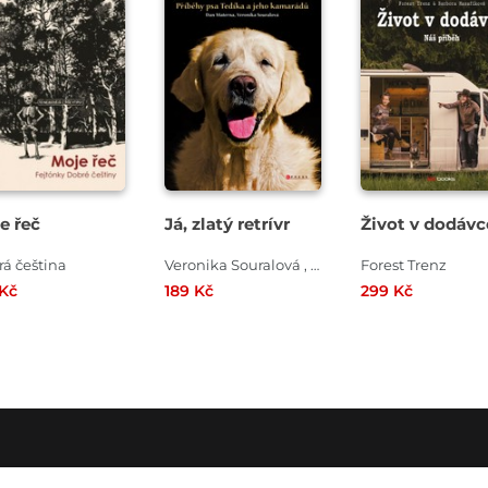
e řeč
Já, zlatý retrívr
Život v dodávc
á čeština
Veronika Souralová , Dan Materna
Forest Trenz
 Kč
189 Kč
299 Kč