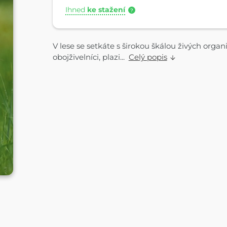
Ihned
ke stažení
?
V lese se setkáte s širokou škálou živých organis
obojživelníci, plazi...
Celý popis