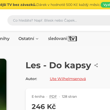
jší TV bez závazků.
Dárek v hodnotě 500 Kč každý měsíc.
Vyz
Vyhledávání
nihy
Ostatní
E-KNIHA
Les - Do kapsy
Autor:
Ute Wilhelmsenová
E-kniha
·
PDF
·
128 stran
246 Kč