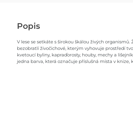
Popis
V lese se setkáte s širokou škálou živých organismů. Žijí
bezobratlí živočichové, kterým vyhovuje prostředí tvo
kvetoucí byliny, kapraďorosty, houby, mechy a lišejní
jedna barva, která označuje příslušná místa v knize, k