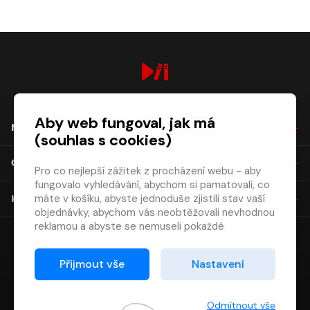
digiport.cz © 2026
Aby web fungoval, jak má
NÁKUP
(souhlas s cookies)
O SPOLEČNOSTI
Pro co nejlepší zážitek z procházení webu - aby
fungovalo vyhledávání, abychom si pamatovali, co
máte v košíku, abyste jednoduše zjistili stav vaší
KONTAKT
objednávky, abychom vás neobtěžovali nevhodnou
reklamou a abyste se nemuseli pokaždé
přihlašovat.
Proto od vás potřebujeme souhlas se
Přijmout vše
Nastavení
zpracováním souborů cookies
, tj. malých souborů,
které se dočasně ukládají ve vašem prohlížeči.
Děkujeme, že nám ho dáte a pomůžete nám tak
Odmítnout vše