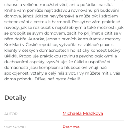
chaosu a velkého množství věcí, ani u pořádku ,na sílu‘.
Kniha vám pomůže najít zdravou rovnováhu při budování
domova, jehož údržba nevyčerpává a může být i zdrojem
sebepoznání a cestou k harmonii. Poskytne vám praktické
návody, jak se rozloučit s nepotřebným a také možnosti, jak
se propojit se svým domovem, začít ho přijímat a cítit se v
něm dobře. Autorka, jedna z prvních konzultantek metody
KonMari v České republice, vytvořila na základě praxe s
klienty v českých domácnostech holistický koncept Léčivý
úklid®. Propojuje praktickou rovinu s psychologickými a
duchovními aspekty, vysvětluje, že úklid a uspořádání
domácnosti jsou komplexní a hluboce ovlivňují naši
spokojenost, vztahy a celý náš život. I vy můžete mít u vás
doma pohodu. Dříve, než byste čekali!
Detaily
Michaela Mrázková
AUTOR
Pragma
VYDAVATEL