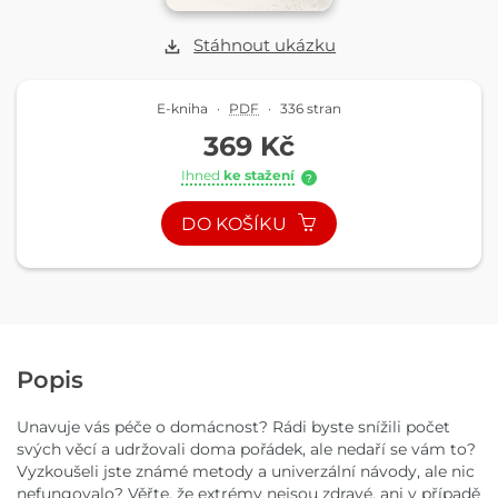
Stáhnout ukázku
E-kniha
·
PDF
·
336 stran
369 Kč
Ihned
ke stažení
?
DO KOŠÍKU
Popis
Unavuje vás péče o domácnost? Rádi byste snížili počet
svých věcí a udržovali doma pořádek, ale nedaří se vám to?
Vyzkoušeli jste známé metody a univerzální návody, ale nic
nefungovalo? Věřte, že extrémy nejsou zdravé, ani v případě