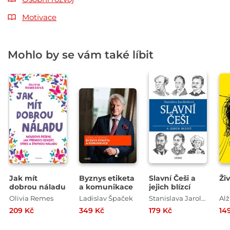
Motivace
Mohlo by se vám také líbit
Jak mít
Byznys etiketa
Slavní Češi a
Ži
dobrou náladu
a komunikace
jejich blízcí
Olivia Remes
Ladislav Špaček
Stanislava Jarolímková
209 Kč
349 Kč
179 Kč
14