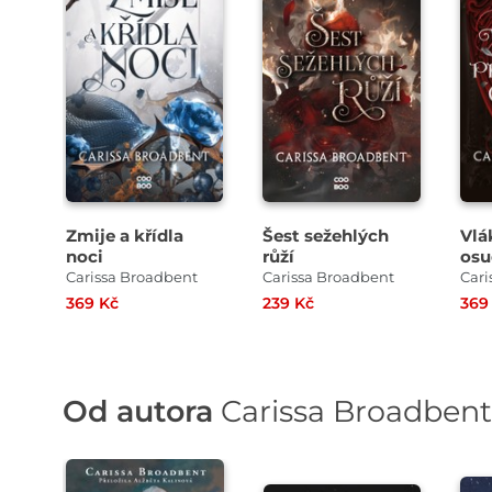
Zmije a křídla
Šest sežehlých
Vlá
noci
růží
osu
Carissa Broadbent
Carissa Broadbent
Cari
369 Kč
239 Kč
369
Od autora
Carissa Broadbent