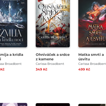
mija a krídla
Ohniváček a srdce
Matka smrti a
i
z kamene
úsvitu
ssa Broadbent
Carissa Broadbent
Carissa Broadben
 Kč
349 Kč
499 Kč