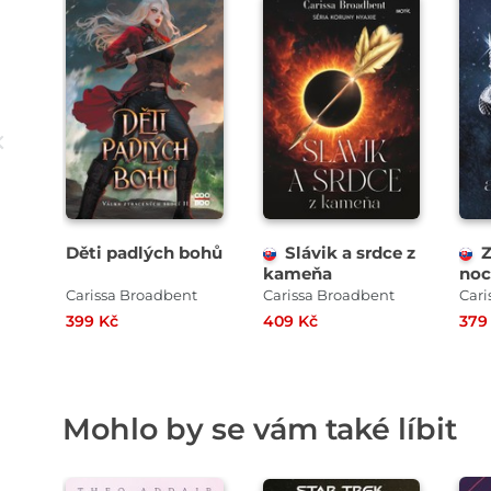
Děti padlých bohů
Slávik a srdce z
Z
kameňa
noc
Carissa Broadbent
Carissa Broadbent
Cari
399 Kč
409 Kč
379
Mohlo by se vám také líbit