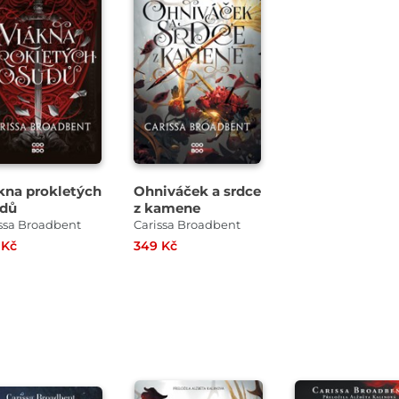
kna prokletých
Ohniváček a srdce
dů
z kamene
ssa Broadbent
Carissa Broadbent
 Kč
349 Kč