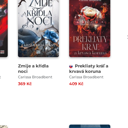
Zmije a křídla
Prekliaty kráľ a
noci
krvavá koruna
do
t
Carissa Broadbent
Carissa Broadbent
Car
369 Kč
409 Kč
409