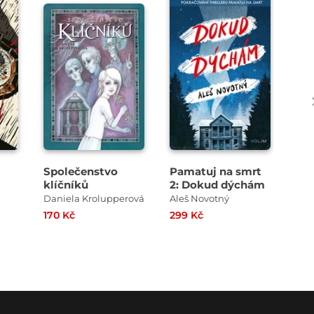
Společenstvo
Pamatuj na smrt
Kdy
klíčníků
2: Dokud dýchám
jm
Daniela Krolupperová
Aleš Novotný
Tuc
170 Kč
299 Kč
359