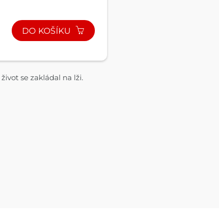
DO KOŠÍKU
 život se zakládal na lži.