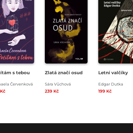
ítám s tebou
Zlatá značí osud
Letní valčíky
haela Červenková
Sára Vůchová
Edgar Dutka
 Kč
239 Kč
199 Kč