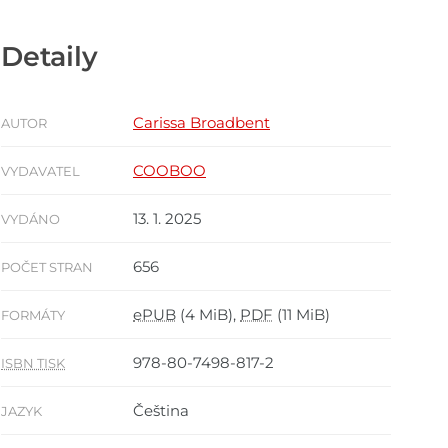
Detaily
Carissa Broadbent
AUTOR
COOBOO
VYDAVATEL
13. 1. 2025
VYDÁNO
656
POČET STRAN
ePUB
(4 MiB),
PDF
(11 MiB)
FORMÁTY
978-80-7498-817-2
ISBN TISK
Čeština
JAZYK