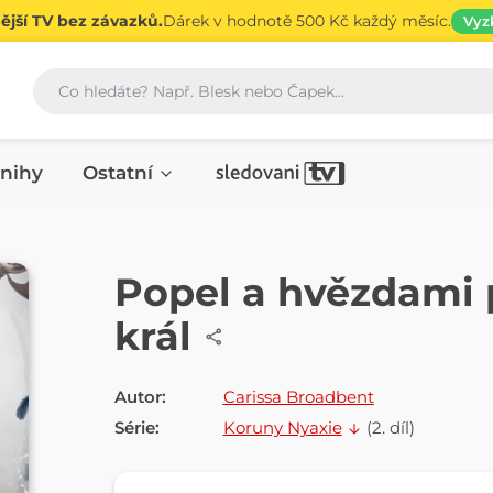
jší TV bez závazků.
Dárek v hodnotě 500 Kč každý měsíc.
Vyz
Vyhledávání
nihy
Ostatní
E-KNIHA
Popel a hvězdami 
král
Autor:
Carissa Broadbent
Série:
Koruny Nyaxie
(2. díl)