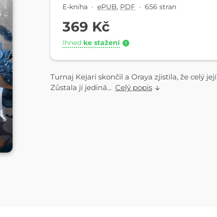
E-kniha
·
ePUB
,
PDF
·
656 stran
369 Kč
Ihned
ke stažení
?
Turnaj Kejari skončil a Oraya zjistila, že celý její
Zůstala jí jediná...
Celý popis