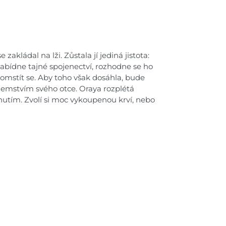
se zakládal na lži. Zůstala jí jediná jistota:
nabídne tajné spojenectví, rozhodne se ho
pomstít se. Aby toho však dosáhla, bude
jemstvím svého otce. Oraya rozplétá
nutím. Zvolí si moc vykoupenou krví, nebo