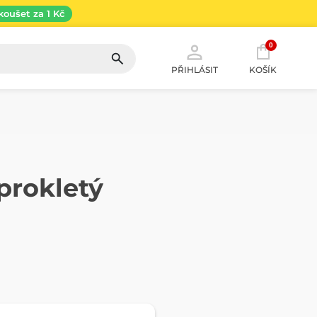
koušet za 1 Kč
0
PŘIHLÁSIT
KOŠÍK
prokletý