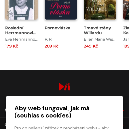
Poslední
Pornovláska
Tmavé stěny
Zla
Herrmannovic
Willardu
Ka
holka – Cesta
Go
Eva Herrmannová
R. R.
Ellen Marie Wisemanová
Ja
do Terezína
st
179 Kč
209 Kč
249 Kč
19
Mi
digiport.cz © 2026
Aby web fungoval, jak má
NÁKUP
(souhlas s cookies)
O SPOLEČNOSTI
Pro co nejlepší zážitek z procházení webu - aby