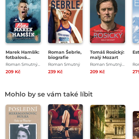
Marek Hamšík:
Roman Šebrle,
Tomáš Rosický:
Es
fotbalová
biografie
malý Mozart
superstar
Roman Smutný , Mgr. Aleš Smutný
Roman Smutný
Roman Smutný , Mgr. Aleš Smutný
Ro
209 Kč
239 Kč
209 Kč
27
Mohlo by se vám také líbit