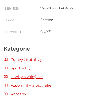
978-80-7683-649-5
ISBN TISK
Čeština
JAZYK
© XYZ
COPYRIGHT
Kategorie
Zdravý životní styl
Sport & hry
Hobby a volný čas
Vzpomínky a biografie
Romány