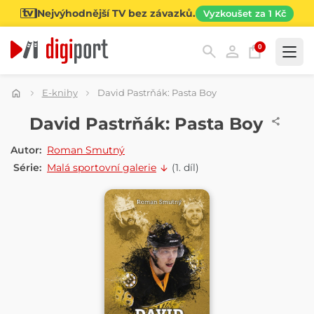
Nejvýhodnější TV bez závazků.
Vyzkoušet za 1 Kč
0
Kategorie
E-knihy
David Pastrňák: Pasta Boy
E-KNIHA
David Pastrňák: Pasta Boy
Autor:
Roman Smutný
Série:
Malá sportovní galerie
(1. díl)