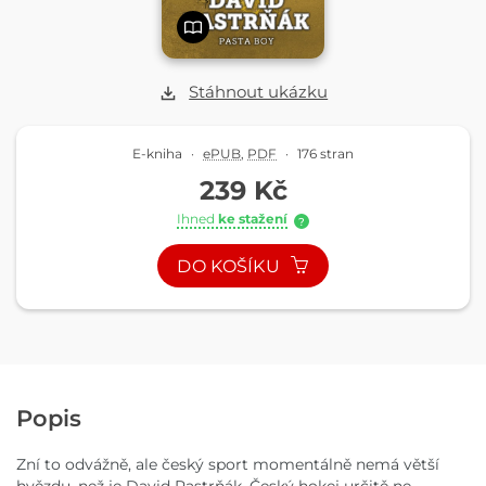
Stáhnout ukázku
E-kniha
·
ePUB
,
PDF
·
176 stran
239 Kč
Ihned
ke stažení
?
DO KOŠÍKU
Popis
Zní to odvážně, ale český sport momentálně nemá větší
hvězdu, než je David Pastrňák. Český hokej určitě ne.