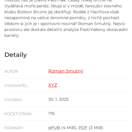
Vydělává moře peněz, libuje si v módě, fanoušci slavného
klubu Boston Bruins jej zbožňují. Rodák z Havířova však
nezapomíná na velice skromné poměry, z nichž pochází.
Vědom si jich je i sportovní novinář Roman Smutný. Nejvíc
prostoru ale dostala detailní analýza Pastrňákovy dosavadní
kariéry.
Detaily
Roman Smutný
AUTOR
XYZ
VYDAVATEL
30. 1. 2025
VYDÁNO
176
POČET STRAN
ePUB
(4 MiB),
PDF
(3 MiB)
FORMÁTY