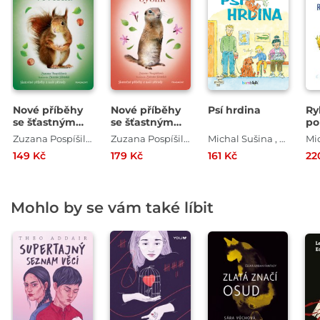
Nové příběhy
Nové příběhy
Psí hrdina
Ry
se šťastným
se šťastným
po
koncem –
koncem –
Zuzana Pospíšilová
Zuzana Pospíšilová
Michal Sušina , Zuzana Pospíšilová
Starostlivá
Šikovný syslík
149 Kč
179 Kč
161 Kč
22
veverka
Mohlo by se vám také líbit