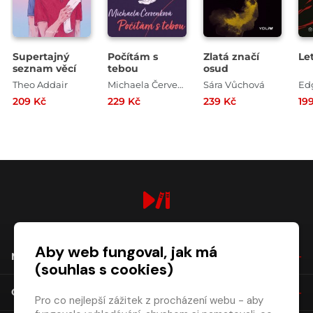
Supertajný
Počítám s
Zlatá značí
Le
seznam věcí
tebou
osud
Theo Addair
Michaela Červenková
Sára Vůchová
Ed
209 Kč
229 Kč
239 Kč
19
digiport.cz © 2026
Aby web fungoval, jak má
NÁKUP
(souhlas s cookies)
O SPOLEČNOSTI
Pro co nejlepší zážitek z procházení webu - aby