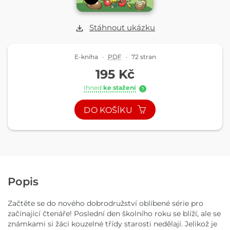
Stáhnout ukázku
E-kniha
·
PDF
·
72 stran
195 Kč
Ihned
ke stažení
?
DO KOŠÍKU
Popis
Začtěte se do nového dobrodružství oblíbené série pro
začínající čtenáře! Poslední den školního roku se blíží, ale se
známkami si žáci kouzelné třídy starosti nedělají. Jelikož je