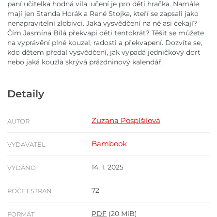
paní učitelka hodná víla, učení je pro děti hračka. Namále
mají jen Standa Horák a René Stojka, kteří se zapsali jako
nenapravitelní zlobivci. Jaká vysvědčení na ně asi čekají?
Čím Jasmína Bílá překvapí děti tentokrát? Těšit se můžete
na vyprávění plné kouzel, radosti a překvapení. Dozvíte se,
kdo dětem předal vysvědčení, jak vypadá jedničkový dort
nebo jaká kouzla skrývá prázdninový kalendář.
Detaily
Zuzana Pospíšilová
AUTOR
Bambook
VYDAVATEL
14. 1. 2025
VYDÁNO
72
POČET STRAN
PDF
(20 MiB)
FORMÁT