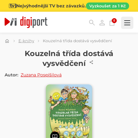
Nejvýhodnější TV bez závazků.
Vyzkoušet za 1 Kč
0
Kategorie
E-knihy
Kouzelná třída dostává vysvědčení
E-KNIHA
Kouzelná třída dostává
vysvědčení
Autor:
Zuzana Pospíšilová