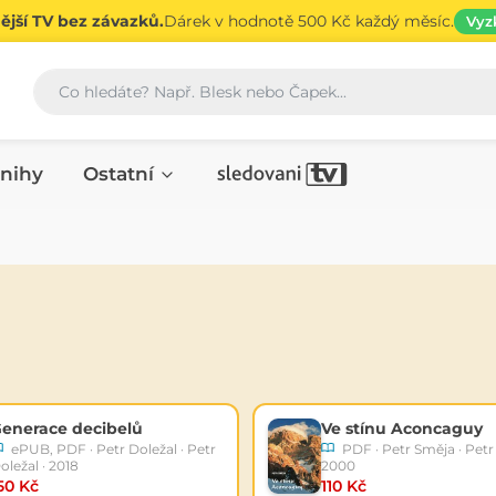
jší TV bez závazků.
Dárek v hodnotě 500 Kč každý měsíc.
Vyz
Vyhledávání
nihy
Ostatní
enerace decibelů
Ve stínu Aconcaguy
ePUB, PDF · Petr Doležal · Petr
PDF · Petr Směja · Petr
oležal · 2018
2000
50 Kč
110 Kč