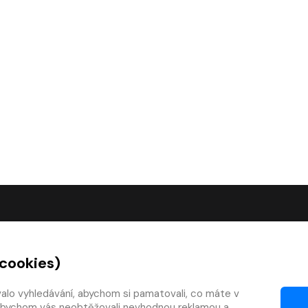
O SPOLEČNOSTI
 cookies)
O nás
Kontakty
valo vyhledávání, abychom si pamatovali, co máte v
y, abychom vás neobtěžovali nevhodnou reklamou a