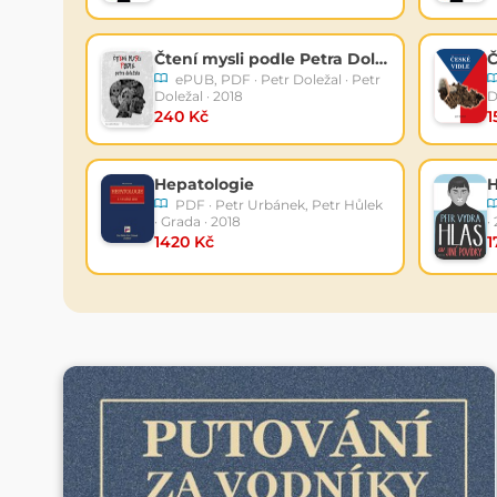
Čtení mysli podle Petra Doležala
Č
ePUB, PDF · Petr Doležal · Petr
Doležal · 2018
D
240 Kč
1
Hepatologie
H
PDF · Petr Urbánek, Petr Hůlek
· Grada · 2018
·
1420 Kč
1