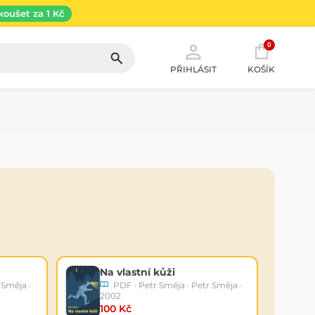
koušet za 1 Kč
0
PŘIHLÁSIT
KOŠÍK
Na vlastní kůži
 Směja ·
PDF · Petr Směja · Petr Směja ·
2002
100 Kč