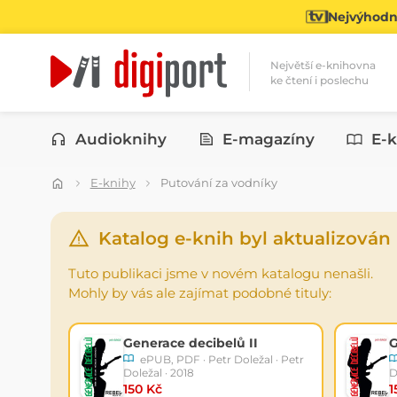
Nejvýhodně
Největší e-knihovna
ke čtení i poslechu
Kategorie
Audioknihy
E-magazíny
E-k
E-knihy
Putování za vodníky
Katalog e-knih byl aktualizován
Tuto publikaci jsme v novém katalogu nenašli.
Mohly by vás ale zajímat podobné tituly:
Generace decibelů II
G
ePUB, PDF · Petr Doležal · Petr
Doležal · 2018
D
150 Kč
1