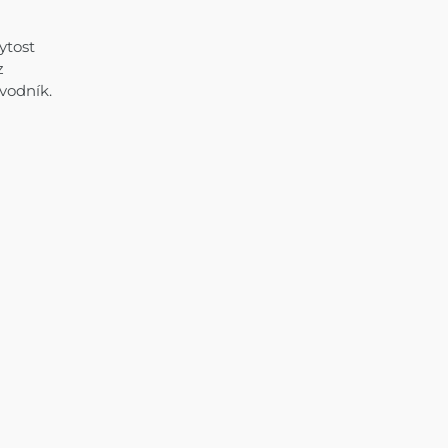
ytost
z
 vodník.