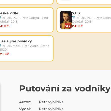
eské vidle
S.E.X
ePUB, PDF · Petr Doležal · Petr
ePUB, PDF · Petr Doleža
oležal · 2018
Doležal · 2018
50 Kč
150 Kč
las a jiné povídky
ePUB, Mobi · Petr Vydra · Brána
 2020
79 Kč
E-KNIHA
Putování za vodníky
Autor:
Petr Vyhlídka
Vydal:
Petr Vyhlídka