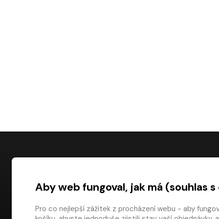
NÁKUP
Aby web fungoval, jak má (souhlas s
Časté dotazy
Platba
Pro co nejlepší zážitek z procházení webu - aby fungo
košíku, abyste jednoduše zjistili stav vaší objednávk