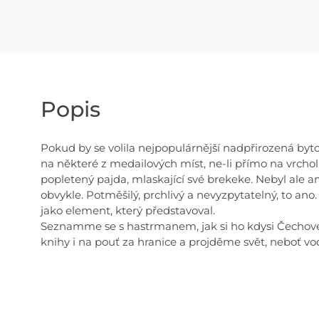
Popis
Pokud by se volila nejpopulárnější nadpřirozená byto
na některé z medailových míst, ne-li přímo na vrchol,
popletený pajda, mlaskající své brekeke. Nebyl ale an
obvykle. Potměšilý, prchlivý a nevyzpytatelný, to ano.
jako element, který představoval.
Seznamme se s hastrmanem, jak si ho kdysi Čechové 
knihy i na pouť za hranice a projděme svět, neboť v