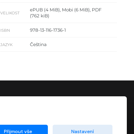
ePUB (4 MiB), Mobi (6 MiB), PDF
VELIKOST
(762 kiB)
978-13-116-1736-1
ISBN
Čeština
JAZYK
KONTAKT
info@digiport.cz
Přijmout vše
Nastavení