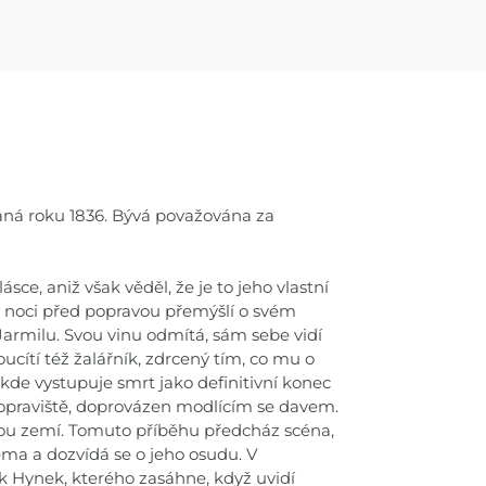
aná roku 1836. Bývá považována za
ce, aniž však věděl, že je to jeho vlastní
 v noci před popravou přemýšlí o svém
Jarmilu. Svou vinu odmítá, sám sebe vidí
ucítí též žalářník, zdrcený tím, co mu o
de vystupuje smrt jako definitivní konec
popraviště, doprovázen modlícím se davem.
anou zemí. Tomuto příběhu předcház scéna,
ma a dozvídá se o jeho osudu. V
 Hynek, kterého zasáhne, když uvidí