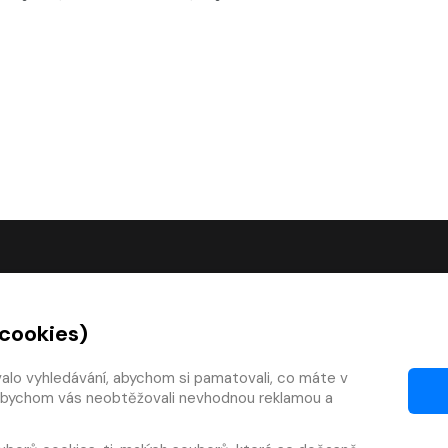
O SPOLEČNOSTI
 cookies)
O nás
Kontakty
valo vyhledávání, abychom si pamatovali, co máte v
y, abychom vás neobtěžovali nevhodnou reklamou a
mínky
Články
 smlouvy
Pro vydavatele