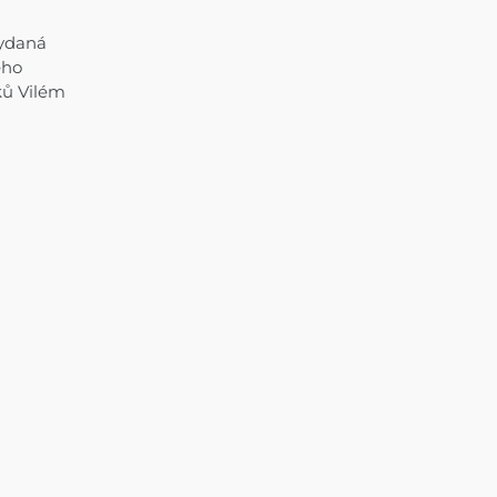
vydaná
ého
ků Vilém