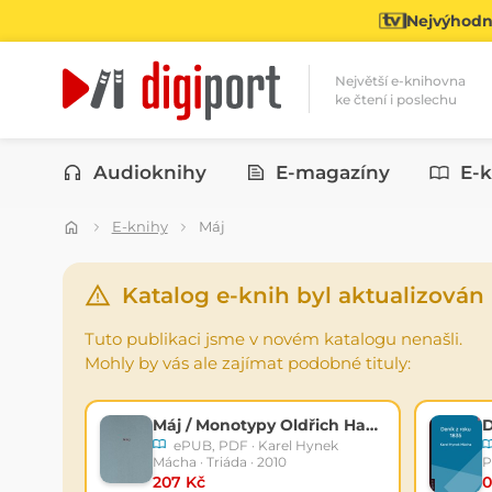
Nejvýhodně
Největší e-knihovna
ke čtení i poslechu
Kategorie
Audioknihy
E-magazíny
E-k
E-knihy
Máj
Katalog e-knih byl aktualizován
Tuto publikaci jsme v novém katalogu nenašli.
Mohly by vás ale zajímat podobné tituly:
Máj / Monotypy Oldřich Hamera
D
ePUB, PDF · Karel Hynek
Mácha · Triáda · 2010
P
207 Kč
0