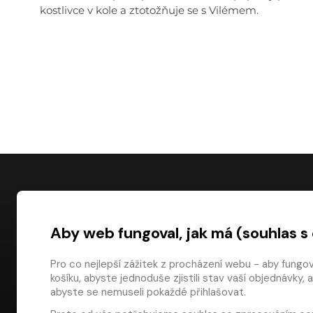
kostlivce v kole a ztotožňuje se s Vilémem.
NÁKUP
Aby web fungoval, jak má (souhlas s
Časté dotazy
Platba
Pro co nejlepší zážitek z procházení webu - aby fungo
košíku, abyste jednoduše zjistili stav vaší objednávk
Obchodní pod
digiport.cz © 2026
abyste se nemuseli pokaždé přihlašovat.
Odstoupení od