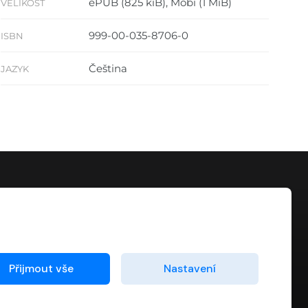
ePUB (825 kiB), Mobi (1 MiB)
VELIKOST
999-00-035-8706-0
ISBN
Čeština
JAZYK
KONTAKT
info@digiport.cz
Přijmout vše
Nastavení