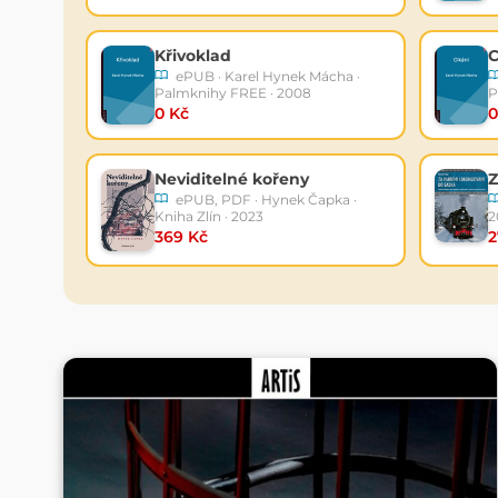
Křivoklad
C
ePUB · Karel Hynek Mácha ·
Palmknihy FREE · 2008
P
0 Kč
0
Neviditelné kořeny
ePUB, PDF · Hynek Čapka ·
Kniha Zlín · 2023
2
369 Kč
2