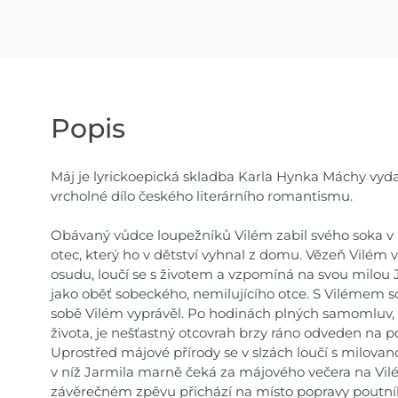
Popis
Máj je lyrickoepická skladba Karla Hynka Máchy vyd
vrcholné dílo českého literárního romantismu.
Obávaný vůdce loupežníků Vilém zabil svého soka v lás
otec, který ho v dětství vyhnal z domu. Vězeň Vilém
osudu, loučí se s životem a vzpomíná na svou milou 
jako oběť sobeckého, nemilujícího otce. S Vilémem so
sobě Vilém vyprávěl. Po hodinách plných samomluv, k
života, je nešťastný otcovrah brzy ráno odveden na 
Uprostřed májové přírody se v slzách loučí s milov
v níž Jarmila marně čeká za májového večera na Vilé
závěrečném zpěvu přichází na místo popravy poutník