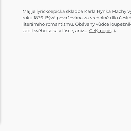
Máj je lyrickoepická skladba Karla Hynka Máchy 
roku 1836. Bývá považována za vrcholné dílo česk
literárního romantismu. Obávaný vůdce loupežní
zabil svého soka v lásce, aniž...
Celý popis