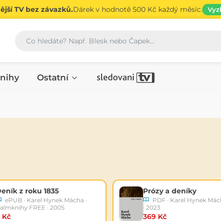
jší TV bez závazků.
Dárek v hodnotě 500 Kč každý měsíc.
Vyz
Vyhledávání
nihy
Ostatní
eník z roku 1835
Prózy a deníky
ePUB · Karel Hynek Mácha ·
PDF · Karel Hynek Mách
almknihy FREE · 2005
· 2023
 Kč
369 Kč