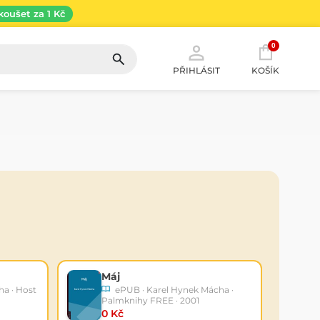
koušet za 1 Kč
0
PŘIHLÁSIT
KOŠÍK
Máj
a · Host
ePUB · Karel Hynek Mácha ·
Palmknihy FREE · 2001
0 Kč