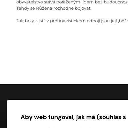
obyvatelstvo stává poraženým lidem bez budoucnost
Tehdy se Růžena rozhodne bojovat.
Jak brzy zjistí, v protinacistickém odboji jsou její ,b
NÁKUP
Aby web fungoval, jak má (souhlas s
Časté dotazy