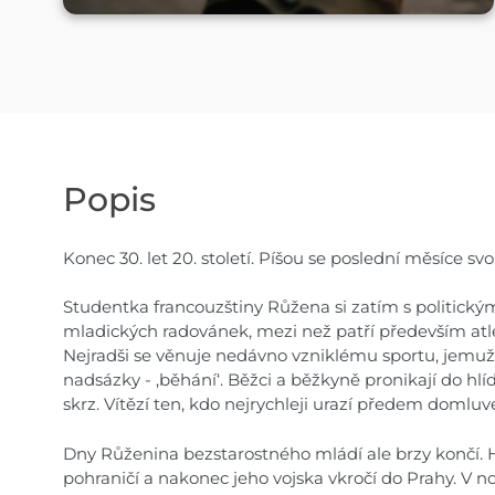
Popis
Konec 30. let 20. století. Píšou se poslední měsíce 
Studentka francouzštiny Růžena si zatím s politickým
mladických radovánek, mezi než patří především atle
Nejradši se věnuje nedávno vzniklému sportu, jemuž 
nadsázky - ,běhání‘. Běžci a běžkyně pronikají do hlí
skrz. Vítězí ten, kdo nejrychleji urazí předem domluv
Dny Růženina bezstarostného mládí ale brzy končí. H
pohraničí a nakonec jeho vojska vkročí do Prahy. V 