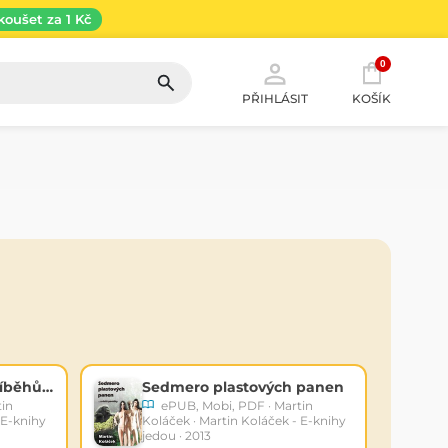
koušet za 1 Kč
0
PŘIHLÁSIT
KOŠÍK
Chrlič na tripu - 60 příběhů z historie, které se nestaly
Sedmero plastových panen
tin
ePUB, Mobi, PDF · Martin
 E-knihy
Koláček · Martin Koláček - E-knihy
jedou · 2013