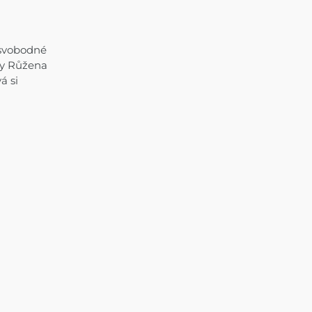
e svobodné
ny Růžena
á si