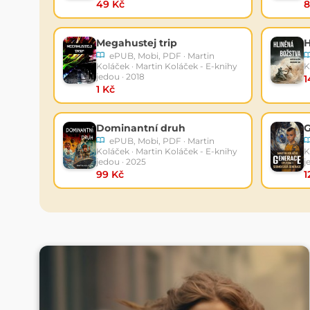
49 Kč
8
Megahustej trip
H
ePUB, Mobi, PDF · Martin
Koláček · Martin Koláček - E-knihy
K
jedou · 2018
1
1 Kč
Dominantní druh
ePUB, Mobi, PDF · Martin
Koláček · Martin Koláček - E-knihy
K
jedou · 2025
j
99 Kč
1