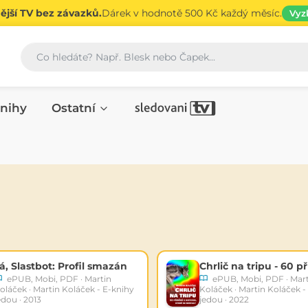
jší TV bez závazků.
Dárek v hodnotě 500 Kč každý měsíc.
Vyz
Vyhledávání
nihy
Ostatní
á, Slastbot: Profil smazán
ePUB, Mobi, PDF · Martin
ePUB, Mobi, PDF · Mar
oláček · Martin Koláček - E-knihy
Koláček · Martin Koláček -
edou · 2013
jedou · 2022