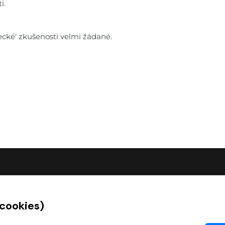
i.
ěžecké‘ zkušenosti velmi žádané.
O SPOLEČNOSTI
 cookies)
O nás