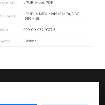
ePUB, Mobi, PDF
FORMÁTY
ePUB (4 MiB), Mobi (5 MiB), PDF
VELIKOST
(680 kiB)
999-00-037-9371-3
ISBN
Čeština
JAZYK
KONTAKT
info@digiport.cz