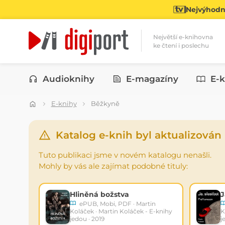
Nejvýhodně
Největší e-knihovna
ke čtení i poslechu
Kategorie
Audioknihy
E-magazíny
E-k
E-knihy
Běžkyně
Katalog e-knih byl aktualizován
Tuto publikaci jsme v novém katalogu nenašli.
Mohly by vás ale zajímat podobné tituly:
Hliněná božstva
J
ePUB, Mobi, PDF · Martin
Koláček · Martin Koláček - E-knihy
K
jedou · 2019
j