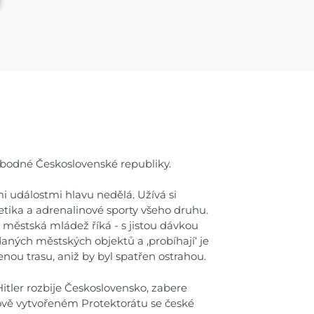
svobodné Československé republiky.
i událostmi hlavu nedělá. Užívá si
tika a adrenalinové sporty všeho druhu.
městská mládež říká - s jistou dávkou
daných městských objektů a ,probíhají‘ je
enou trasu, aniž by byl spatřen ostrahou.
itler rozbije Československo, zabere
nově vytvořeném Protektorátu se české