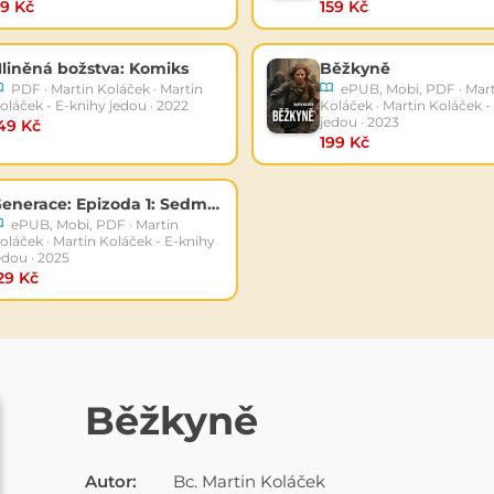
9 Kč
159 Kč
liněná božstva: Komiks
Běžkyně
PDF · Martin Koláček · Martin
ePUB, Mobi, PDF · Mar
oláček - E-knihy jedou · 2022
Koláček · Martin Koláček -
jedou · 2023
49 Kč
199 Kč
Generace: Epizoda 1: Sedmdesátá generace
ePUB, Mobi, PDF · Martin
oláček · Martin Koláček - E-knihy
edou · 2025
29 Kč
E-KNIHA
Běžkyně
Autor:
Bc. Martin Koláček