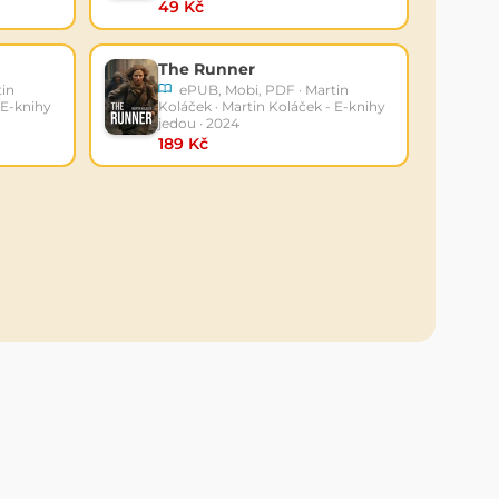
49 Kč
The Runner
tin
ePUB, Mobi, PDF · Martin
 E-knihy
Koláček · Martin Koláček - E-knihy
jedou · 2024
189 Kč