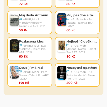
72 Kč
80 Kč
Můj děda Antonín
Můj pes Joe a tanec šamanů
ePUB, Mobi ·
ePUB, Mobi · Jan
Miroslav Kopecký ·
Mašata · Talent Pro ART
Talent Pro ART · 2021
· 2022
50 Kč
60 Kč
Pozlacená klec
Nejlepší člověk na světě
ePUB, Mobi · Eva
ePUB, Mobi ·
Mašková · Talent Pro
Matouš Dvořák · Talent
ART · 2021
Pro ART · 2022
60 Kč
80 Kč
Osud jí má rád
Nezbytná opatření
ePUB, Mobi · Petr
ePUB, Mobi, PDF ·
Novák · Talent Pro ART
Antonín Mazáč · Talent
· 2020
Pro ART · 2022
149 Kč
200 Kč