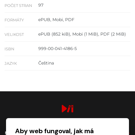
97
POČET STRAN
ePUB, Mobi, PDF
FORMÁTY
ePUB (852 kiB), Mobi (1 MiB), PDF (2 MiB)
VELIKOST
999-00-041-4186-5
ISBN
Čeština
JAZYK
digiport.cz © 2026
Aby web fungoval, jak má
NÁKUP