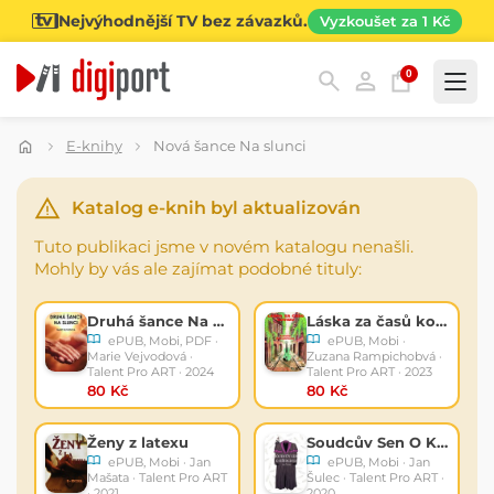
Nejvýhodnější TV bez závazků.
Vyzkoušet za 1 Kč
0
Kategorie
E-knihy
Nová šance Na slunci
Katalog e-knih byl aktualizován
Tuto publikaci jsme v novém katalogu nenašli.
Mohly by vás ale zajímat podobné tituly:
Druhá šance Na slunci
Láska za časů kovidu
ePUB, Mobi, PDF ·
ePUB, Mobi ·
Marie Vejvodová ·
Zuzana Rampichobvá ·
Talent Pro ART · 2024
Talent Pro ART · 2023
80 Kč
80 Kč
Ženy z latexu
Soudcův Sen O Křídlech
ePUB, Mobi · Jan
ePUB, Mobi · Jan
Mašata · Talent Pro ART
Šulec · Talent Pro ART ·
· 2021
2020