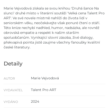
Marie Vejvodová získala se svou knihou 'Druhá šance Na
slunci' druhé místo v literární soutěži 'Velká cena Talent Pro
ART'. Ve své novele mistrně nahlíží do života lidí v
seniorském věku, neočekávejte však ponuré čtení o stáří.
Této knize nechybí nadhled, humor, nadsázka, ale rovněž
obrovská empatie a respekt k našim starším
spoluobčanům. Vynikající slovní zásoba, živé dialogy,
překvapivá pointa jistě zaujme všechny fanoušky kvalitní
české literatury.
Detaily
Marie Vejvodová
AUTOR
Talent Pro ART
VYDAVATEL
2024
VYDÁNO