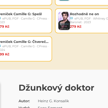
eníček Camille G: Spešl
Rozhodně ne on
ePUB, PDF · Camille G · CPress ·
ePUB, PDF · Whitney G.
023
Baronet · 2023
79 Kč
279 Kč
Deníček Camille G: Čtverečka
ePUB, PDF · Camille G · CPress ·
024
99 Kč
E-KNIHA
Džunkový doktor
Autor:
Heinz G. Konsalik
Vydal:
Saga Egmont