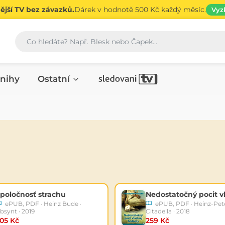
jší TV bez závazků.
Dárek v hodnotě 500 Kč každý měsíc.
Vyz
Vyhledávání
nihy
Ostatní
poločnosť strachu
ePUB, PDF · Heinz Bude ·
ePUB, PDF · Heinz-Pete
bsynt · 2019
Citadella · 2018
05 Kč
259 Kč