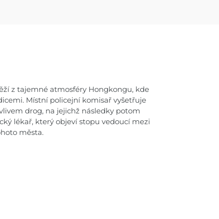
 těží z tajemné atmosféry Hongkongu, kde
dicemi. Místní policejní komisař vyšetřuje
 vlivem drog, na jejichž následky potom
ký lékař, který objeví stopu vedoucí mezi
ohoto města.