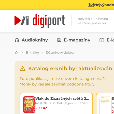
Nejvýhodně
Největší e-knihovna
ke čtení i poslechu
Kategorie
Audioknihy
E-magazíny
E-k
E-knihy
Džunkový doktor
Katalog e-knih byl aktualizován
Tuto publikaci jsme v novém katalogu nenašli.
Mohly by vás ale zajímat podobné tituly:
Vlak do Zázračných světů 2 - Velká oblaková loupež
S
PDF · P. G. Bell · Egmont · 2020
A
259 Kč
2