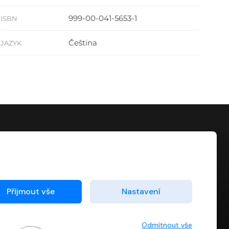
999-00-041-5653-1
ISBN
Čeština
JAZYK
KONTAKT
info@digiport.cz
Přijmout vše
Nastavení
Odmítnout vše