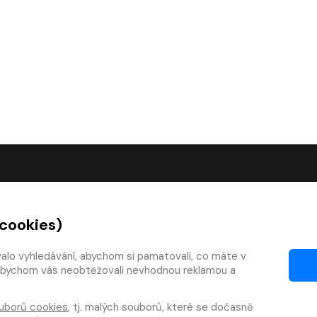
O SPOLEČNOSTI
 cookies)
O nás
Kontakty
valo vyhledávání, abychom si pamatovali, co máte v
y, abychom vás neobtěžovali nevhodnou reklamou a
mínky
Články
 smlouvy
Pro vydavatele
uborů cookies
, tj. malých souborů, které se dočasně
zy
Pro firmy