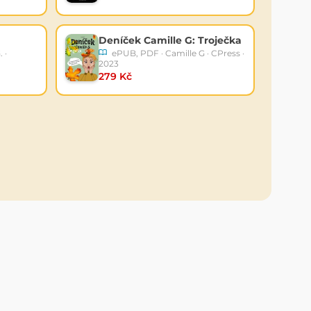
Deníček Camille G: Troječka
 ·
ePUB, PDF · Camille G · CPress ·
2023
279 Kč