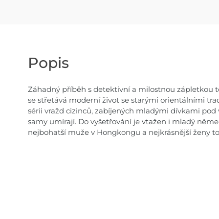
Popis
Záhadný příběh s detektivní a milostnou zápletkou
se střetává moderní život se starými orientálními tra
sérii vražd cizinců, zabíjených mladými dívkami pod
samy umírají. Do vyšetřování je vtažen i mladý němec
nejbohatší muže v Hongkongu a nejkrásnější ženy t