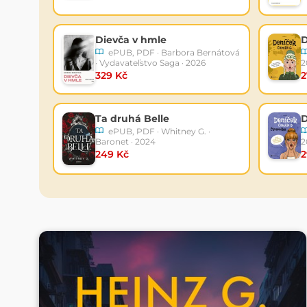
Dievča v hmle
D
ePUB, PDF · Barbora Bernátová
· Vydavateľstvo Saga · 2026
2
329 Kč
2
Ta druhá Belle
ePUB, PDF · Whitney G. ·
Baronet · 2024
2
249 Kč
2