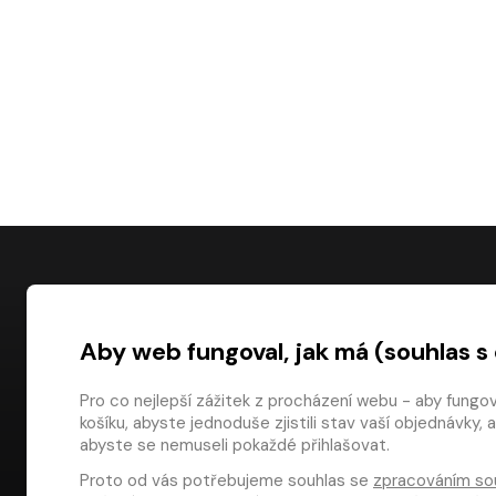
NÁKUP
Aby web fungoval, jak má (souhlas s
Časté dotazy
Platba
Pro co nejlepší zážitek z procházení webu - aby fungo
košíku, abyste jednoduše zjistili stav vaší objednávk
Obchodní pod
digiport.cz © 2026
abyste se nemuseli pokaždé přihlašovat.
Odstoupení od
Proto od vás potřebujeme souhlas se
zpracováním so
Dárkové pouka