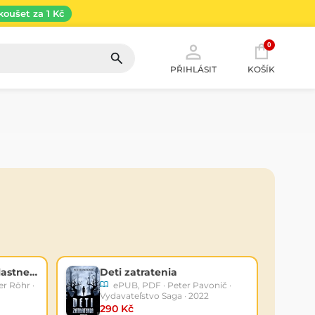
koušet za 1 Kč
0
PŘIHLÁSIT
KOŠÍK
Nedostatočný pocit vlastnej hodnoty
Deti zatratenia
r Röhr ·
ePUB, PDF · Peter Pavonič ·
Vydavateľstvo Saga · 2022
290 Kč