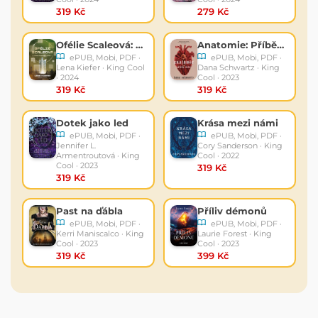
319 Kč
279 Kč
Ofélie Scaleová: Nebe se bude třást
Anatomie: Příběh lásky
ePUB, Mobi, PDF ·
ePUB, Mobi, PDF ·
Lena Kiefer · King Cool
Dana Schwartz · King
· 2024
Cool · 2023
319 Kč
319 Kč
Dotek jako led
Krása mezi námi
ePUB, Mobi, PDF ·
ePUB, Mobi, PDF ·
Jennifer L.
Cory Sanderson · King
Armentroutová · King
Cool · 2022
Cool · 2023
319 Kč
319 Kč
Past na ďábla
Příliv démonů
ePUB, Mobi, PDF ·
ePUB, Mobi, PDF ·
Kerri Maniscalco · King
Laurie Forest · King
Cool · 2023
Cool · 2023
319 Kč
399 Kč