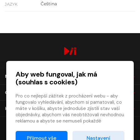
Čeština
JAZYK
digiport.cz © 2026
Aby web fungoval, jak má
NÁKUP
(souhlas s cookies)
O SPOLEČNOSTI
Pro co nejlepší zážitek z procházení webu - aby
fungovalo vyhledávání, abychom si pamatovali, co
máte v košíku, abyste jednoduše zjistili stav vaší
KONTAKT
objednávky, abychom vás neobtěžovali nevhodnou
reklamou a abyste se nemuseli pokaždé
přihlašovat.
Proto od vás potřebujeme souhlas se
Přijmout vše
Nastavení