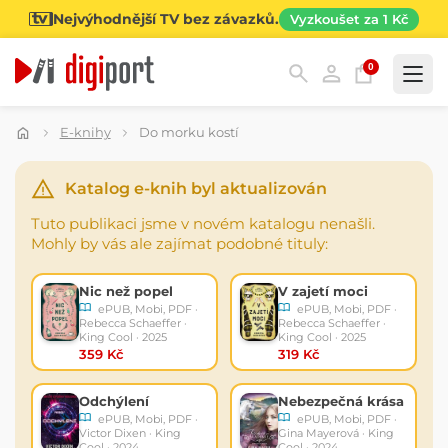
Nejvýhodnější TV bez závazků.
Vyzkoušet za 1 Kč
0
Kategorie
E-knihy
Do morku kostí
Katalog e-knih byl aktualizován
Tuto publikaci jsme v novém katalogu nenašli.
Mohly by vás ale zajímat podobné tituly:
Nic než popel
V zajetí moci
ePUB, Mobi, PDF ·
ePUB, Mobi, PDF ·
Rebecca Schaeffer ·
Rebecca Schaeffer ·
King Cool · 2025
King Cool · 2025
359 Kč
319 Kč
Odchýlení
Nebezpečná krása
ePUB, Mobi, PDF ·
ePUB, Mobi, PDF ·
Victor Dixen · King
Gina Mayerová · King
Cool · 2024
Cool · 2024