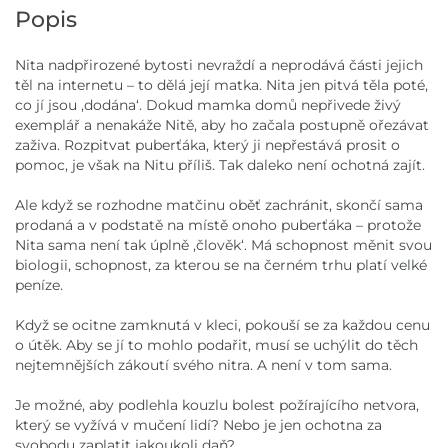
Popis
Nita nadpřirozené bytosti nevraždí a neprodává části jejich
těl na internetu – to dělá její matka. Nita jen pitvá těla poté,
co jí jsou ,dodána‘. Dokud mamka domů nepřivede živý
exemplář a nenakáže Nitě, aby ho začala postupně ořezávat
zaživa. Rozpitvat puberťáka, který ji nepřestává prosit o
pomoc, je však na Nitu příliš. Tak daleko není ochotná zajít.
Ale když se rozhodne matčinu oběť zachránit, skončí sama
prodaná a v podstatě na místě onoho puberťáka – protože
Nita sama není tak úplně ,člověk‘. Má schopnost měnit svou
biologii, schopnost, za kterou se na černém trhu platí velké
peníze.
Když se ocitne zamknutá v kleci, pokouší se za každou cenu
o útěk. Aby se jí to mohlo podařit, musí se uchýlit do těch
nejtemnějších zákoutí svého nitra. A není v tom sama.
Je možné, aby podlehla kouzlu bolest požírajícího netvora,
který se vyžívá v mučení lidí? Nebo je jen ochotna za
svobodu zaplatit jakoukoli daň?