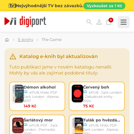
Nejvýhodnější TV bez závazků.
Vyzkoušet za 1 Kč
0
Kategorie
E-knihy
The Game
Katalog e-knih byl aktualizován
Tuto publikaci jsme v novém katalogu nenašli.
Mohly by vás ale zajímat podobné tituly:
Démon alkohol
Červený boh
ePUB, Mobi, PDF ·
ePUB · Jack London
Jack London · Alpress ·
· Zabudnuté knihy ·
2017
2024
149 Kč
75 Kč
Šarlátový mor
Tulák po hvězdách
ePUB, PDF · Jack
ePUB, Mobi, PDF ·
London · Premedia ·
Jack London · Alpress ·
2020
2014