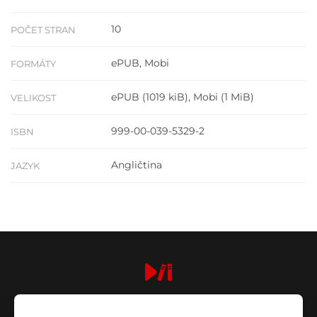
10
POČET STRAN
ePUB, Mobi
FORMÁTY
ePUB (1019 kiB), Mobi (1 MiB)
VELIKOST
999-00-039-5329-2
ISBN
Angličtina
JAZYK
digiport.cz © 2026