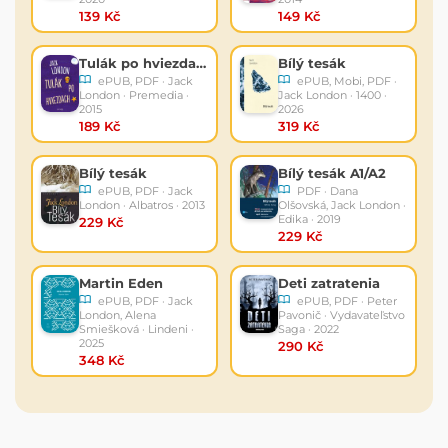
139 Kč
149 Kč
Tulák po hviezdach
Bílý tesák
ePUB, PDF · Jack
ePUB, Mobi, PDF ·
London · Premedia ·
Jack London · 1400 ·
2015
2026
189 Kč
319 Kč
Bílý tesák
Bílý tesák A1/A2
ePUB, PDF · Jack
PDF · Dana
London · Albatros · 2013
Olšovská, Jack London ·
Edika · 2019
229 Kč
229 Kč
Martin Eden
Deti zatratenia
ePUB, PDF · Jack
ePUB, PDF · Peter
London, Alena
Pavonič · Vydavateľstvo
Smiešková · Lindeni ·
Saga · 2022
2025
290 Kč
348 Kč