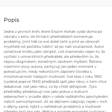
Popis
Jedna z prvních knih, které Erazim Kohák vydal doma po
návratu z exilu. Ve čtrnácti přednáškách komentuje
problémy, jimž lidé ve své době čelili a jimž se věnovali
myslitelé od ,počátku lidství‘ až po naši současnost. Autor
označoval knížku jako ,skripta‘, což znamenalo nejen to, že
vychází z univerzitních přednášek, ale především to, že
nejsou dogmatem, konečným závěrem myšlení. Řečeno
vlastními slovy autora, zachycují jen jeden moment v
pokračujícím, nikdy nekončícím zápolení člověka s
mnohotvárností lidských možností. Své teze z roku 1992
(vydané poprvé 1993) předkládá spíš jako něco, o čem chce
debatovat, než jako něco, co by chtěl obhajovat. ,Tyto
přednášky představují cosi jako pokus o kulturní
sebenazření v zrcadle dějin v údobí radikálního zpochybnění
našich samozřejmostí. Ač se dějinami zabývají, nejde v nich
o dějiny samé, nýbrž o nahlédnutí problémů a možností
lidského bytí pro nás, dědice a nositele evropské civilizace.‘