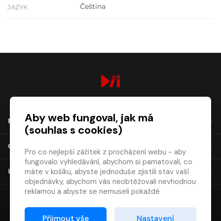
Čeština
JAZYK
digiport.cz © 2026
Aby web fungoval, jak má
NÁKUP
(souhlas s cookies)
O SPOLEČNOSTI
Pro co nejlepší zážitek z procházení webu - aby
fungovalo vyhledávání, abychom si pamatovali, co
máte v košíku, abyste jednoduše zjistili stav vaší
KONTAKT
objednávky, abychom vás neobtěžovali nevhodnou
reklamou a abyste se nemuseli pokaždé
přihlašovat.
Proto od vás potřebujeme souhlas se
Přijmout vše
Nastavení