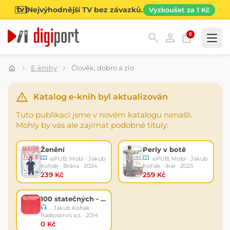
Nejvýhodnější TV bez závazků.
Vyzkoušet za 1 Kč
0
Kategorie
E-knihy
Člověk, dobro a zlo
Katalog e-knih byl aktualizován
Tuto publikaci jsme v novém katalogu nenašli.
Mohly by vás ale zajímat podobné tituly:
Ženění
Perly v botě
ePUB, Mobi · Jakub
ePUB, Mobi · Jakub
Kohák · Brána · 2024
Kohák · Ikar · 2023
239 Kč
259 Kč
100 statečných - Host č. 67 - Jakub Kohák 08.06.2014
· Jakub Kohák ·
Radioservis a.s. · 2014
0 Kč