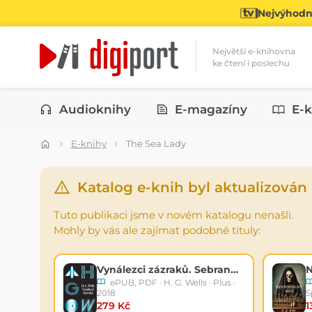
Nejvýhodně
Největší e-knihovna
ke čtení i poslechu
Kategorie
Audioknihy
E-magazíny
E-k
E-knihy
The Sea Lady
Katalog e-knih byl aktualizován
Tuto publikaci jsme v novém katalogu nenašli.
Mohly by vás ale zajímat podobné tituly:
Vynálezci zázraků. Sebrané povídky H. G. Wellse. Svazek I
N
ePUB, PDF · H. G. Wells · Plus ·
2018
S
279 Kč
1