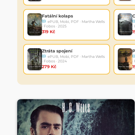
Fatální kolaps
C
ePUB, Mobi, PDF · Martha Wells
· Fobos · 2025
·
319 Kč
1
Ztráta spojení
P
ePUB, Mobi, PDF · Martha Wells
· Fobos · 2024
·
279 Kč
1