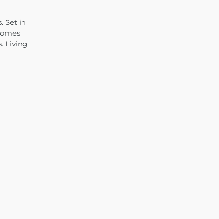
. Set in
 comes
. Living