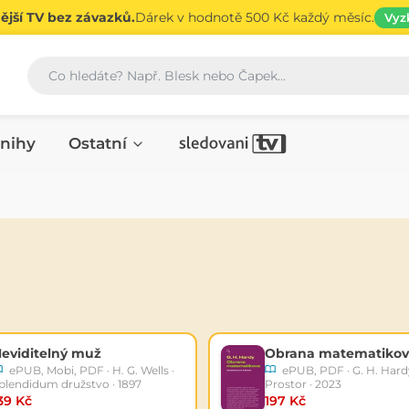
jší TV bez závazků.
Dárek v hodnotě 500 Kč každý měsíc.
Vyz
Vyhledávání
nihy
Ostatní
eviditelný muž
Obrana matematiko
ePUB, Mobi, PDF · H. G. Wells ·
ePUB, PDF · G. H. Hardy
plendidum družstvo · 1897
Prostor · 2023
39 Kč
197 Kč