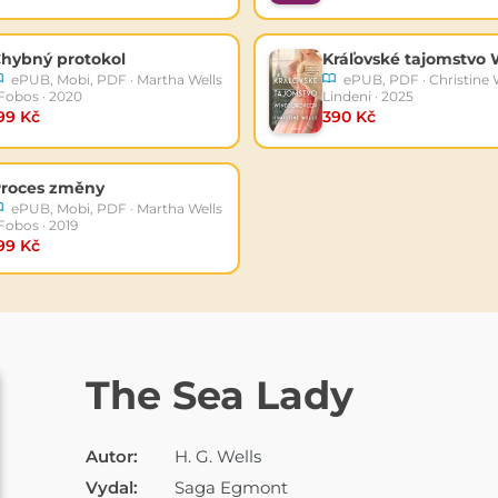
hybný protokol
ePUB, Mobi, PDF · Martha Wells
ePUB, PDF · Christine W
 Fobos · 2020
Lindeni · 2025
99 Kč
390 Kč
roces změny
ePUB, Mobi, PDF · Martha Wells
 Fobos · 2019
99 Kč
E-KNIHA
The Sea Lady
Autor:
H. G. Wells
Vydal:
Saga Egmont