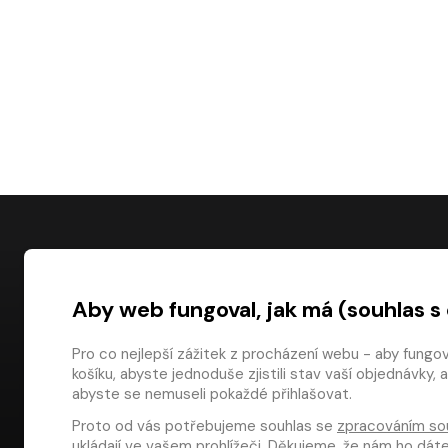
NÁKUP
Aby web fungoval, jak má (souhlas s
Časté dotazy
Platba
Pro co nejlepší zážitek z procházení webu - aby fungo
košíku, abyste jednoduše zjistili stav vaší objednávk
Obchodní pod
digiport.cz © 2026
abyste se nemuseli pokaždé přihlašovat.
Odstoupení od
Proto od vás potřebujeme souhlas se
zpracováním so
Dárkové pouka
ukládají ve vašem prohlížeči. Děkujeme, že nám ho dá