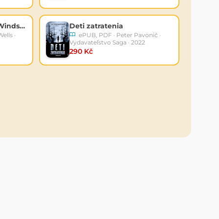
Kráľovské tajomstvo Windsorovcov
Deti zatratenia
ells ·
ePUB, PDF · Peter Pavonič ·
Vydavateľstvo Saga · 2022
290 Kč