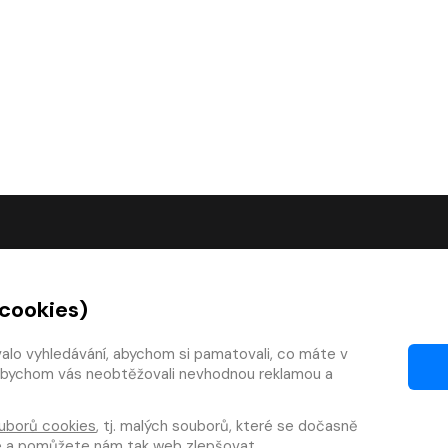
O SPOLEČNOSTI
 cookies)
O nás
Kontakty
valo vyhledávání, abychom si pamatovali, co máte v
y, abychom vás neobtěžovali nevhodnou reklamou a
mínky
Články
 smlouvy
Pro vydavatele
uborů cookies
, tj. malých souborů, které se dočasně
zy
Pro firmy
te a pomůžete nám tak web zlepšovat.