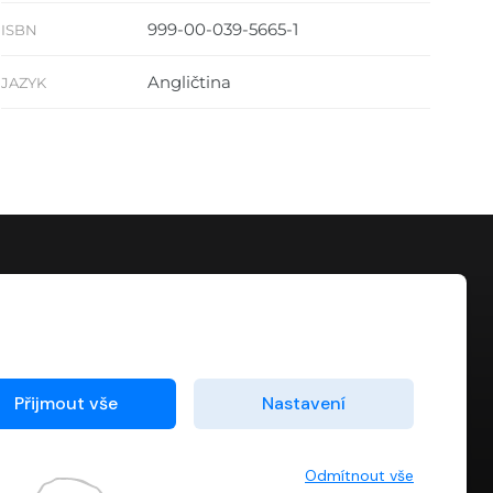
999-00-039-5665-1
ISBN
Angličtina
JAZYK
KONTAKT
info@digiport.cz
Přijmout vše
Nastavení
Odmítnout vše