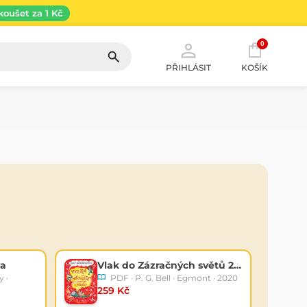
koušet za 1 Kč
0
PŘIHLÁSIT
KOŠÍK
va
Vlak do Zázračných světů 2 - Velká oblaková loupež
 ·
PDF · P. G. Bell · Egmont · 2020
259 Kč