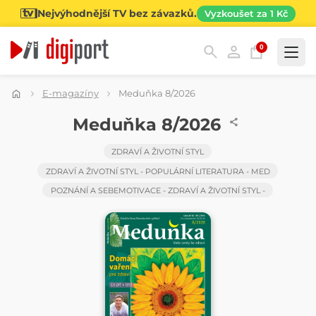
Nejvýhodnější TV bez závazků.
Vyzkoušet za 1 Kč
0
Kategorie
E-magazíny
Meduňka 8/2026
ČASOPIS
Meduňka 8/2026
ZDRAVÍ A ŽIVOTNÍ STYL
ZDRAVÍ A ŽIVOTNÍ STYL - POPULÁRNÍ LITERATURA - MED
POZNÁNÍ A SEBEMOTIVACE - ZDRAVÍ A ŽIVOTNÍ STYL -