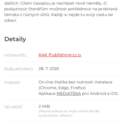
dalších. Cílem časopisu je nacházet nové náměty, či
poskytnout čtenářům možnost pohlédnout na probíraná
témata z různých úhlů. Každý si nejde tu svoji cestu ke
zdraví.
Detaily
K4K Publishing s.r.o.
VYDAVATEL
28. 7. 2026
PUBLIKOVÁNO
On-line čtečka bez nutnosti instalace
FORMÁT
(Chrome, Edge, Firefox).
Aplikace
MEDIATÉKA
pro Android a iOS.
2 MiB
VELIKOST
(Přesná velikost se může mírně lišit dle
využívaného zařízení.)