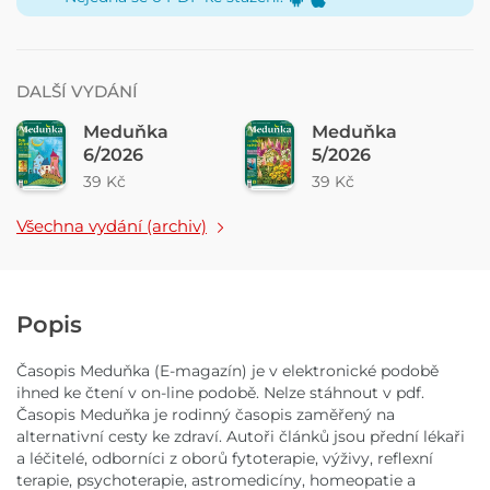
DALŠÍ VYDÁNÍ
Meduňka
Meduňka
6/2026
5/2026
39 Kč
39 Kč
Všechna vydání (archiv)
Popis
Časopis Meduňka (E-magazín) je v elektronické podobě
ihned ke čtení v on-line podobě. Nelze stáhnout v pdf.
Časopis Meduňka je rodinný časopis zaměřený na
alternativní cesty ke zdraví. Autoři článků jsou přední lékaři
a léčitelé, odborníci z oborů fytoterapie, výživy, reflexní
terapie, psychoterapie, astromedicíny, homeopatie a