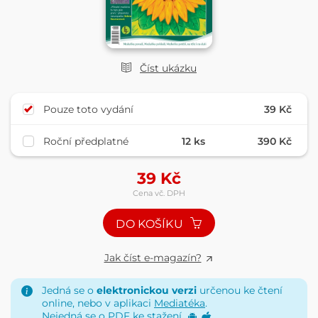
Číst ukázku
Pouze toto vydání
39 Kč
Roční předplatné
12 ks
390 Kč
39
Kč
Cena vč. DPH
DO KOŠÍKU
Jak číst e-magazín?
Jedná se o
elektronickou verzi
určenou ke čtení
online, nebo v aplikaci
Mediatéka
.
Nejedná se o PDF ke stažení.