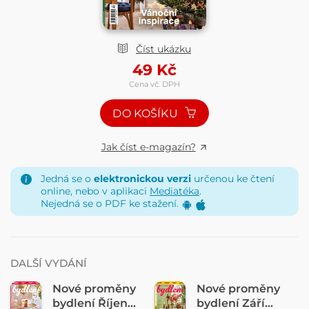
Číst ukázku
49
Kč
Cena vč. DPH
DO KOŠÍKU
Jak číst e-magazín?
Jedná se o
elektronickou verzi
určenou ke čtení
online, nebo v aplikaci
Mediatéka
.
Nejedná se o PDF ke stažení.
DALŠÍ VYDÁNÍ
Nové proměny
Nové proměny
bydlení Říjen
bydlení Září