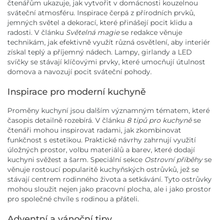
čtenářům ukazuje, jak vytvořit v domácnosti kouzelnou
sváteční atmosféru. Inspirace čerpá z přírodních prvků,
jemných světel a dekorací, které přinášejí pocit klidu a
radosti. V článku
Světelná magie
se redakce věnuje
technikám, jak efektivně využít různá osvětlení, aby interiér
získal teplý a příjemný nádech. Lampy, girlandy a LED
svíčky se stávají klíčovými prvky, které umocňují útulnost
domova a navozují pocit sváteční pohody.
Inspirace pro moderní kuchyně
Proměny kuchyní jsou dalším významným tématem, které
časopis detailně rozebírá. V článku
8 tipů pro kuchyně
se
čtenáři mohou inspirovat radami, jak zkombinovat
funkčnost s estetikou. Praktické návrhy zahrnují využití
úložných prostor, volbu materiálů a barev, které dodají
kuchyni svěžest a šarm. Speciální sekce
Ostrovní příběhy
se
věnuje rostoucí popularitě kuchyňských ostrůvků, jež se
stávají centrem rodinného života a setkávání. Tyto ostrůvky
mohou sloužit nejen jako pracovní plocha, ale i jako prostor
pro společné chvíle s rodinou a přáteli.
Adventní a vánoční tipy