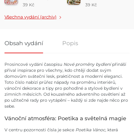
2024
2024
39 Kč
39 Kč
Všechna vydání (archiv)
Obsah vydání
Popis
Obsah vydání
Prosincové vydání časopisu
Nové proměny bydlení
přináší
příval inspirace pro všechny, kdo chtějí dodat svým
domovům sváteční lesk, praktičnost a moderní eleganci.
Toto číslo nabízí průřez nápady na proměnu interiérů,
vánoční dekorace a tipy pro pohodlné a stylové bydlení v
zimních měsících. Od kouzelného adventního osvětlení až
po užitečné rady pro vytápění – každý si zde najde něco pro
sebe.
Vánoční atmosféra: Poetika a světelná magie
V centru pozornosti čísla je sekce
Poetika Vánoc
, která