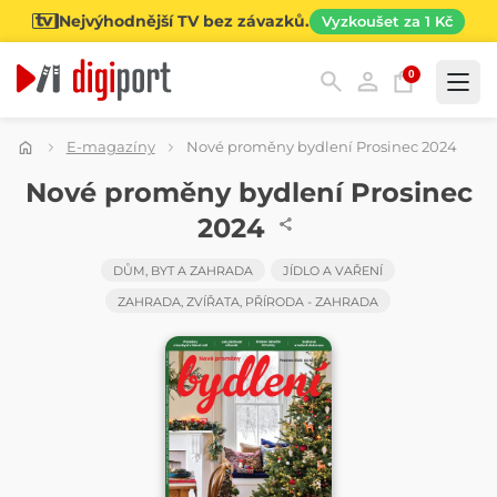
Nejvýhodnější TV bez závazků.
Vyzkoušet za 1 Kč
0
Kategorie
E-magazíny
Nové proměny bydlení Prosinec 2024
ČASOPIS
Nové proměny bydlení Prosinec
2024
DŮM, BYT A ZAHRADA
JÍDLO A VAŘENÍ
ZAHRADA, ZVÍŘATA, PŘÍRODA - ZAHRADA