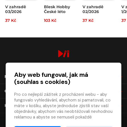
V zahradě
Blesk Hobby
V zahradě
V 
03/2026
České léto
02/2026
1/
37 Kč
103 Kč
37 Kč
37
digiport.cz © 2026
Aby web fungoval, jak má
NÁKUP
(souhlas s cookies)
O SPOLEČNOSTI
Pro co nejlepší zážitek z procházení webu - aby
fungovalo vyhledávání, abychom si pamatovali, co
máte v košíku, abyste jednoduše zjistili stav vaší
KONTAKT
objednávky, abychom vás neobtěžovali nevhodnou
reklamou a abyste se nemuseli pokaždé
přihlašovat.