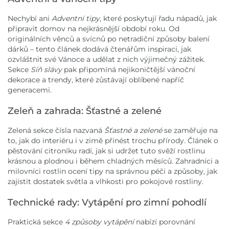
Nechybí ani
Adventní tipy
, které poskytují řadu nápadů, jak
připravit domov na nejkrásnější období roku. Od
originálních věnců a svícnů po netradiční způsoby balení
dárků – tento článek dodává čtenářům inspiraci, jak
ozvláštnit své Vánoce a udělat z nich výjimečný zážitek.
Sekce
Síň slávy
pak připomíná nejikoničtější vánoční
dekorace a trendy, které zůstávají oblíbené napříč
generacemi.
Zeleň a zahrada: Šťastné a zelené
Zelená sekce čísla nazvaná
Šťastné a zelené
se zaměřuje na
to, jak do interiéru i v zimě přinést trochu přírody. Článek o
pěstování citroníku radí, jak si udržet tuto svěží rostlinu
krásnou a plodnou i během chladných měsíců. Zahradníci a
milovníci rostlin ocení tipy na správnou péči a způsoby, jak
zajistit dostatek světla a vlhkosti pro pokojové rostliny.
Technické rady: Vytápění pro zimní pohodlí
Praktická sekce
4 způsoby vytápění
nabízí porovnání