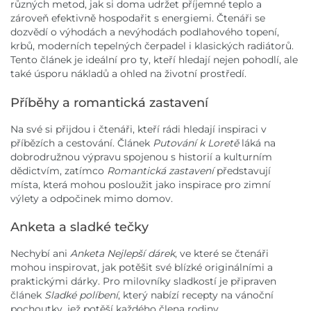
různých metod, jak si doma udržet příjemné teplo a
zároveň efektivně hospodařit s energiemi. Čtenáři se
dozvědí o výhodách a nevýhodách podlahového topení,
krbů, moderních tepelných čerpadel i klasických radiátorů.
Tento článek je ideální pro ty, kteří hledají nejen pohodlí, ale
také úsporu nákladů a ohled na životní prostředí.
Příběhy a romantická zastavení
Na své si přijdou i čtenáři, kteří rádi hledají inspiraci v
příbězích a cestování. Článek
Putování k Loretě
láká na
dobrodružnou výpravu spojenou s historií a kulturním
dědictvím, zatímco
Romantická zastavení
představují
místa, která mohou posloužit jako inspirace pro zimní
výlety a odpočinek mimo domov.
Anketa a sladké tečky
Nechybí ani
Anketa Nejlepší dárek
, ve které se čtenáři
mohou inspirovat, jak potěšit své blízké originálními a
praktickými dárky. Pro milovníky sladkostí je připraven
článek
Sladké políbení
, který nabízí recepty na vánoční
pochoutky, jež potěší každého člena rodiny.