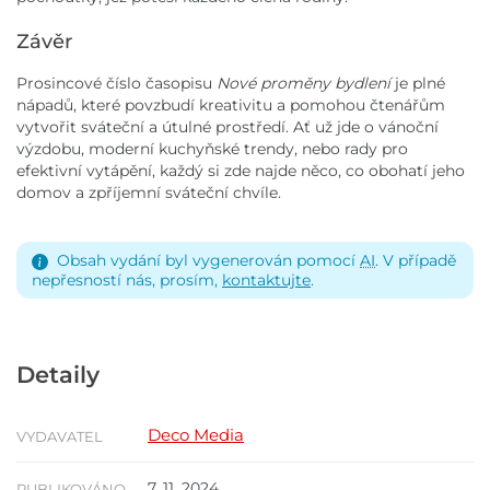
Závěr
Prosincové číslo časopisu
Nové proměny bydlení
je plné
nápadů, které povzbudí kreativitu a pomohou čtenářům
vytvořit sváteční a útulné prostředí. Ať už jde o vánoční
výzdobu, moderní kuchyňské trendy, nebo rady pro
efektivní vytápění, každý si zde najde něco, co obohatí jeho
domov a zpříjemní sváteční chvíle.
Obsah vydání byl vygenerován pomocí
AI
. V případě
nepřesností nás, prosím,
kontaktujte
.
Detaily
Deco Media
VYDAVATEL
7. 11. 2024
PUBLIKOVÁNO