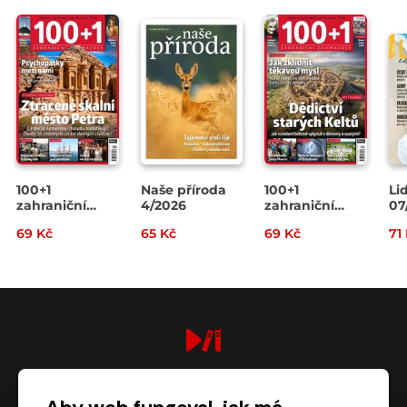
100+1
Naše příroda
100+1
Li
zahraniční
4/2026
zahraniční
07
zajímavost
zajímavost
69 Kč
65 Kč
69 Kč
71
14/2026
13/2026
digiport.cz © 2026