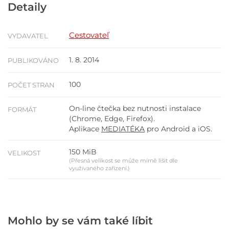
Detaily
Cestovateľ
VYDAVATEL
1. 8. 2014
PUBLIKOVÁNO
100
POČET STRAN
On-line čtečka bez nutnosti instalace
FORMÁT
(Chrome, Edge, Firefox).
Aplikace
MEDIATÉKA
pro Android a iOS.
150 MiB
VELIKOST
(Přesná velikost se může mírně lišit dle
využívaného zařízení.)
Mohlo by se vám také líbit