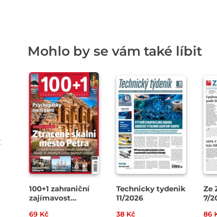
Mohlo by se vám také líbit
100+1 zahraniční
Technicky tydenik
Ze 
zajímavost
11/2026
7/2
14/2026
69 Kč
38 Kč
86 