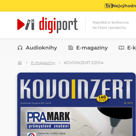
Nejvýhodně
Největší e-knihovna
ke čtení i poslechu
Kategorie
Audioknihy
E-magazíny
E-k
E-magazíny
KOVOINZERT 2/2014