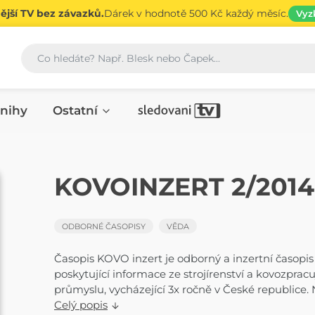
jší TV bez závazků.
Dárek v hodnotě 500 Kč každý měsíc.
Vyz
Vyhledávání
nihy
Ostatní
ČASOPIS
KOVOINZERT 2/2014
ODBORNÉ ČASOPISY
VĚDA
Časopis KOVO inzert je odborný a inzertní časopis
poskytující informace ze strojírenství a kovozpracu
průmyslu, vycházející 3x ročně v České republice. N
Celý popis