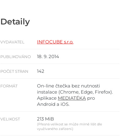
Detaily
INFOCUBE s.r.o.
VYDAVATEL
18. 9. 2014
PUBLIKOVÁNO
142
POČET STRAN
On-line čtečka bez nutnosti
FORMÁT
instalace (Chrome, Edge, Firefox).
Aplikace
MEDIATÉKA
pro
Android a iOS.
213 MiB
VELIKOST
(Přesná velikost se může mírně lišit dle
využívaného zařízení.)