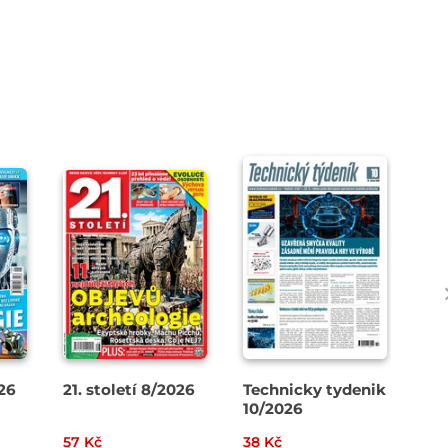
26
21. století 8/2026
Technicky tydenik
Zá
10/2026
7-
57 Kč
38 Kč
99 