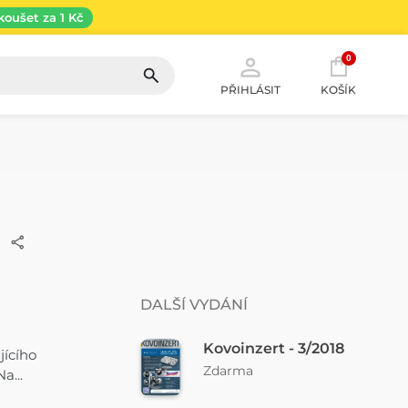
koušet za 1 Kč
0
PŘIHLÁSIT
KOŠÍK
DALŠÍ VYDÁNÍ
Kovoinzert - 3/2018
jícího
Zdarma
a...