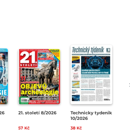
26
21. století 8/2026
Technicky tydenik
Zá
10/2026
7-
57 Kč
38 Kč
99 