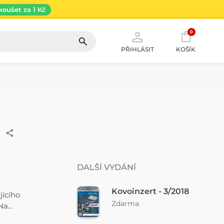
koušet za 1 Kč
0
PŘIHLÁSIT
KOŠÍK
DALŠÍ VYDÁNÍ
Kovoinzert - 3/2018
jícího
Zdarma
a...