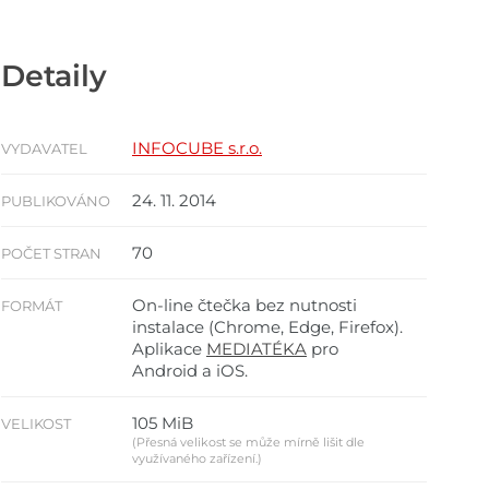
Detaily
INFOCUBE s.r.o.
VYDAVATEL
24. 11. 2014
PUBLIKOVÁNO
70
POČET STRAN
On-line čtečka bez nutnosti
FORMÁT
instalace (Chrome, Edge, Firefox).
Aplikace
MEDIATÉKA
pro
Android a iOS.
105 MiB
VELIKOST
(Přesná velikost se může mírně lišit dle
využívaného zařízení.)