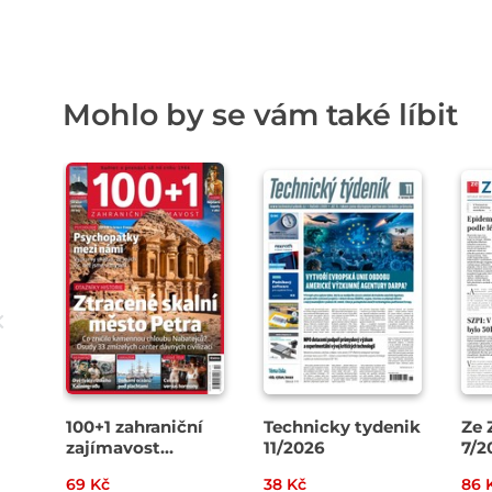
Mohlo by se vám také líbit
100+1 zahraniční
Technicky tydenik
Ze 
zajímavost
11/2026
7/2
14/2026
69 Kč
38 Kč
86 