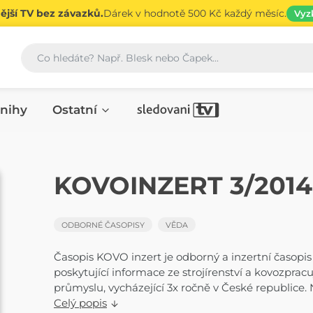
jší TV bez závazků.
Dárek v hodnotě 500 Kč každý měsíc.
Vyz
Vyhledávání
nihy
Ostatní
ČASOPIS
KOVOINZERT 3/2014
ODBORNÉ ČASOPISY
VĚDA
Časopis KOVO inzert je odborný a inzertní časopis
poskytující informace ze strojírenství a kovozpracu
průmyslu, vycházející 3x ročně v České republice. N
Celý popis