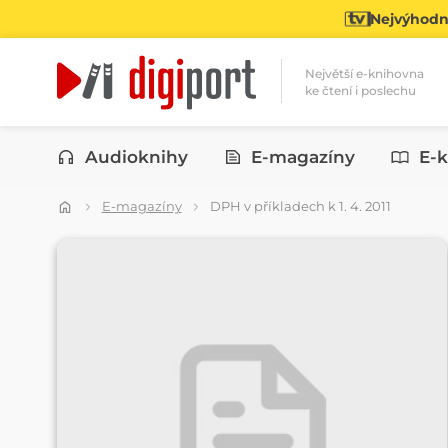
Nejvýhodně
Největší e-knihovna
ke čtení i poslechu
Kategorie
Audioknihy
E-magazíny
E-k
E-magazíny
DPH v příkladech k 1. 4. 2011