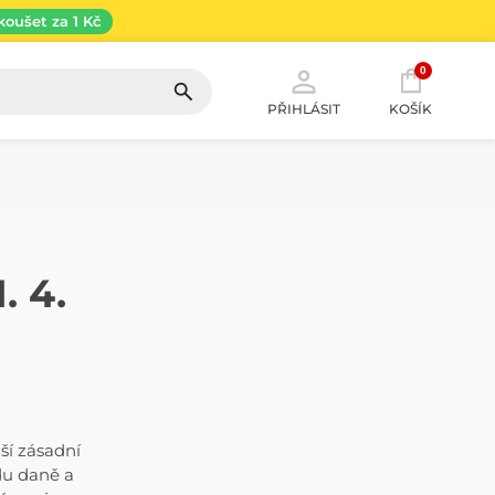
koušet za 1 Kč
0
PŘIHLÁSIT
KOŠÍK
. 4.
áší zásadní
du daně a