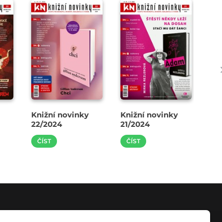
Knižní novinky
Knižní novinky
Kni
22/2024
21/2024
20
ČÍST
ČÍST
Č