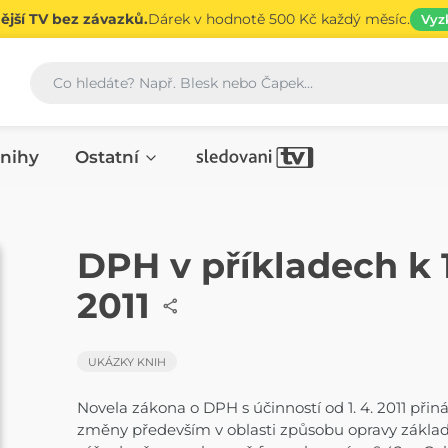
jší TV bez závazků.
Dárek v hodnotě 500 Kč každý měsíc.
Vyz
Vyhledávání
nihy
Ostatní
ČASOPIS
DPH v příkladech k 1
2011
UKÁZKY KNIH
Novela zákona o DPH s účinností od 1. 4. 2011 přin
změny především v oblasti způsobu opravy zákla