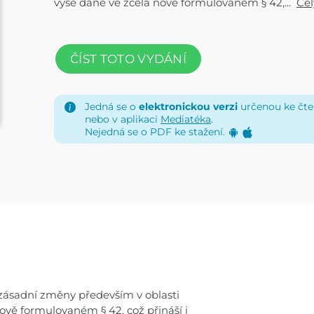
výše daně ve zcela nově formulovaném § 42,...
Cel
ČÍST TOTO VYDÁNÍ
Jedná se o
elektronickou verzi
určenou ke čten
nebo v aplikaci
Mediatéka
.
Nejedná se o PDF ke stažení.
í zásadní změny především v oblasti
vě formulovaném § 42, což přináší i