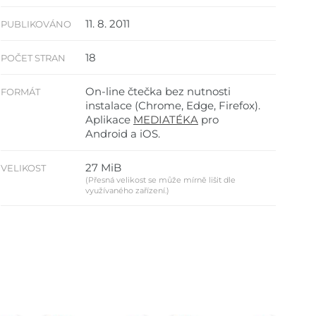
11. 8. 2011
PUBLIKOVÁNO
18
POČET STRAN
On-line čtečka bez nutnosti
FORMÁT
instalace (Chrome, Edge, Firefox).
Aplikace
MEDIATÉKA
pro
Android a iOS.
27 MiB
VELIKOST
(Přesná velikost se může mírně lišit dle
využívaného zařízení.)