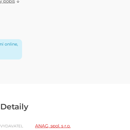
ý popis
í online,
Detaily
ANAG, spol. s r.o.
VYDAVATEL