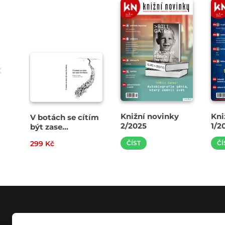
Knižní novinky
Kni
V botách se cítím
2/2025
1/2
být zase
člověkem
299 Kč
ČÍST
ČÍ