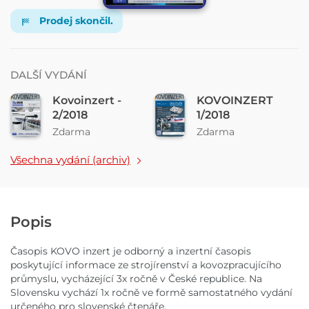
Prodej skončil.
DALŠÍ VYDÁNÍ
Kovoinzert -
KOVOINZERT
2/2018
1/2018
Zdarma
Zdarma
Všechna vydání (archiv)
Popis
Časopis KOVO inzert je odborný a inzertní časopis
poskytující informace ze strojírenství a kovozpracujícího
průmyslu, vycházející 3x ročně v České republice. Na
Slovensku vychází 1x ročně ve formě samostatného vydání
určeného pro slovenské čtenáře.