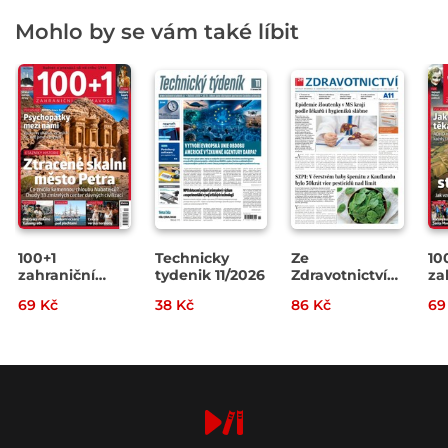
Mohlo by se vám také líbit
100+1
Technicky
Ze
10
zahraniční
tydenik 11/2026
Zdravotnictví
za
zajímavost
7/2026
za
69 Kč
38 Kč
86 Kč
69
14/2026
13