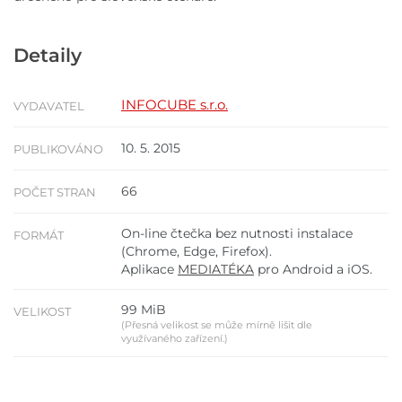
Detaily
INFOCUBE s.r.o.
VYDAVATEL
10. 5. 2015
PUBLIKOVÁNO
66
POČET STRAN
On-line čtečka bez nutnosti instalace
FORMÁT
(Chrome, Edge, Firefox).
Aplikace
MEDIATÉKA
pro Android a iOS.
99 MiB
VELIKOST
(Přesná velikost se může mírně lišit dle
využívaného zařízení.)