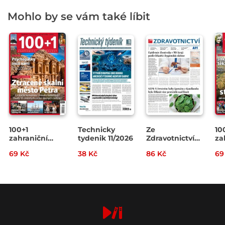
Mohlo by se vám také líbit
100+1
Technicky
Ze
10
zahraniční
tydenik 11/2026
Zdravotnictví
za
zajímavost
7/2026
za
69 Kč
38 Kč
86 Kč
69
14/2026
13