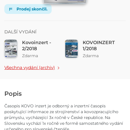
Prodej skončil.
DALŠÍ VYDÁNÍ
Kovoinzert -
KOVOINZERT
2/2018
1/2018
Zdarma
Zdarma
Všechna vydání (archiv)
Popis
Časopis KOVO inzert je odborný a inzertní časopis
poskytující informace ze strojírenství a kovozpracujícího
průmyslu, vycházející 3x ročně v České republice. Na
Slovensku vychází 1x ročně ve formě samostatného vydání
určeného pro slovenské čtenáře.