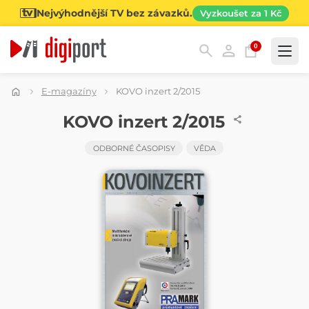
Nejvýhodnější TV bez závazků.
Vyzkoušet za 1 Kč
0
Kategorie
E-magazíny
KOVO inzert 2/2015
ČASOPIS
KOVO inzert 2/2015
ODBORNÉ ČASOPISY
VĚDA