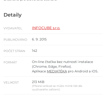
Detaily
INFOCUBE s.r.o.
VYDAVATEL
6. 9. 2015
PUBLIKOVÁNO
142
POČET STRAN
On-line čtečka bez nutnosti instalace
FORMÁT
(Chrome, Edge, Firefox).
Aplikace
MEDIATÉKA
pro Android a iOS.
213 MiB
VELIKOST
(Přesná velikost se může mírně lišit dle
využívaného zařízení.)