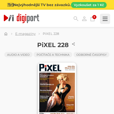
Nejvýhodnější TV bez závazků.
Vyzkoušet za 1 Kč
0
Kategorie
E-magazíny
PiXEL 228
ČASOPIS
PiXEL 228
AUDIO A VIDEO
POČÍTAČE A TECHNIKA
ODBORNÉ ČASOPISY