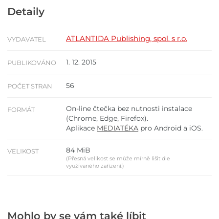
Detaily
ATLANTIDA Publishing, spol. s r.o.
VYDAVATEL
1. 12. 2015
PUBLIKOVÁNO
56
POČET STRAN
On-line čtečka bez nutnosti instalace
FORMÁT
(Chrome, Edge, Firefox).
Aplikace
MEDIATÉKA
pro Android a iOS.
84 MiB
VELIKOST
(Přesná velikost se může mírně lišit dle
využívaného zařízení.)
Mohlo by se vám také líbit