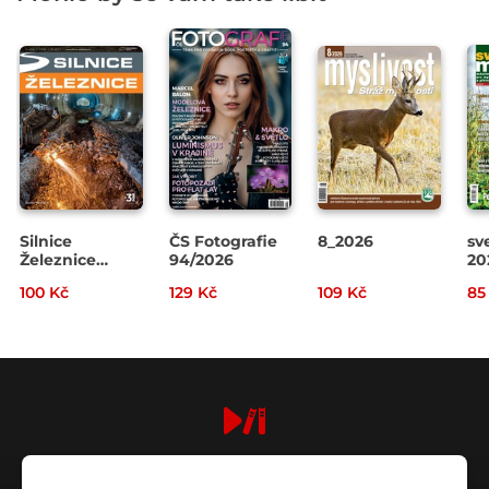
Silnice
ČS Fotografie
8_2026
sv
Železnice
94/2026
20
3/2026
100 Kč
129 Kč
109 Kč
85
digiport.cz © 2026