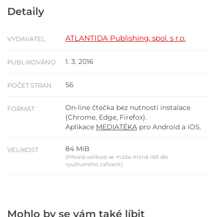
Detaily
ATLANTIDA Publishing, spol. s r.o.
VYDAVATEL
1. 3. 2016
PUBLIKOVÁNO
56
POČET STRAN
On-line čtečka bez nutnosti instalace
FORMÁT
(Chrome, Edge, Firefox).
Aplikace
MEDIATÉKA
pro Android a iOS.
84 MiB
VELIKOST
(Přesná velikost se může mírně lišit dle
využívaného zařízení.)
Mohlo by se vám také líbit