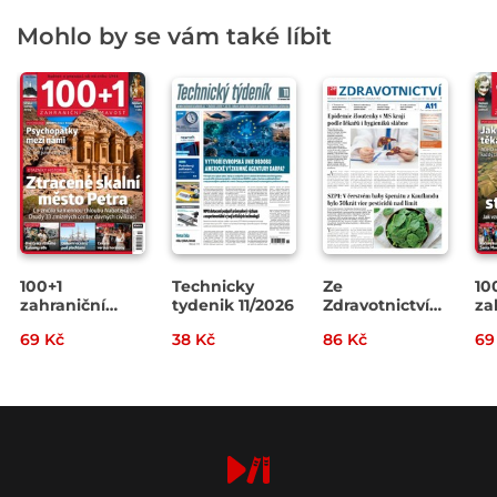
Mohlo by se vám také líbit
100+1
Technicky
Ze
10
zahraniční
tydenik 11/2026
Zdravotnictví
za
zajímavost
7/2026
za
69 Kč
38 Kč
86 Kč
69
14/2026
13