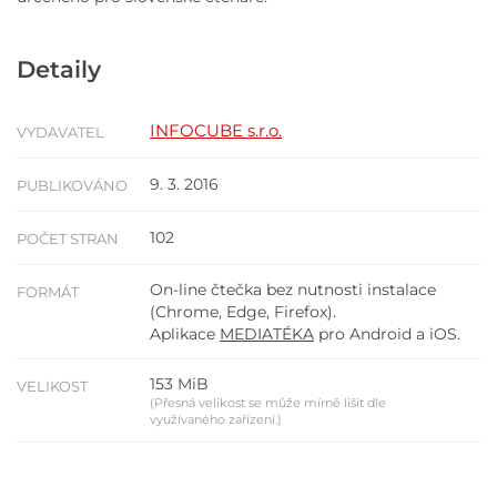
Detaily
INFOCUBE s.r.o.
VYDAVATEL
9. 3. 2016
PUBLIKOVÁNO
102
POČET STRAN
On-line čtečka bez nutnosti instalace
FORMÁT
(Chrome, Edge, Firefox).
Aplikace
MEDIATÉKA
pro Android a iOS.
153 MiB
VELIKOST
(Přesná velikost se může mírně lišit dle
využívaného zařízení.)