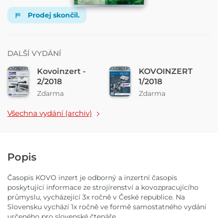
Prodej skončil.
DALŠÍ VYDÁNÍ
Kovoinzert -
KOVOINZERT
2/2018
1/2018
Zdarma
Zdarma
Všechna vydání (archiv)
Popis
Časopis KOVO inzert je odborný a inzertní časopis
poskytující informace ze strojírenství a kovozpracujícího
průmyslu, vycházející 3x ročně v České republice. Na
Slovensku vychází 1x ročně ve formě samostatného vydání
určeného pro slovenské čtenáře.