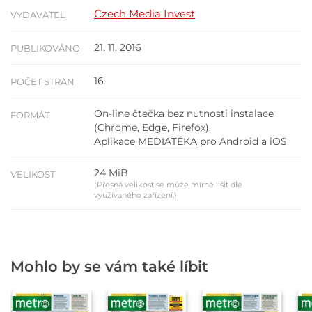
Czech Media Invest
VYDAVATEL
21. 11. 2016
PUBLIKOVÁNO
16
POČET STRAN
On-line čtečka bez nutnosti instalace
FORMÁT
(Chrome, Edge, Firefox).
Aplikace
MEDIATÉKA
pro Android a iOS.
24 MiB
VELIKOST
(Přesná velikost se může mírně lišit dle
využívaného zařízení.)
Mohlo by se vám také líbit