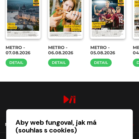
METRO -
METRO -
METRO -
ME
07.08.2026
06.08.2026
05.08.2026
04
DETAIL
DETAIL
DETAIL
D
digiport.cz © 2026
Aby web fungoval, jak má
NÁKUP
(souhlas s cookies)