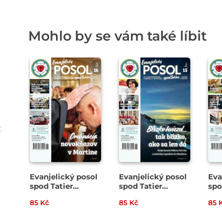
Mohlo by se vám také líbit
Evanjelický posol
Evanjelický posol
Eva
spod Tatier
spod Tatier
spo
16/2026
15/2026
14/
85 Kč
85 Kč
85 