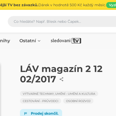
jší TV bez závazků.
Dárek v hodnotě 500 Kč každý měsíc.
Vyz
Vyhledávání
nihy
Ostatní
ČASOPIS
LÁV magazín 2 12
02/2017
VÝTVARNÉ TECHNIKY, UMĚNÍ - UMĚNÍ A KULTURA
CESTOVÁNÍ - PRŮVODCI
OSOBNÍ ROZVOJ
Prodej skončil.