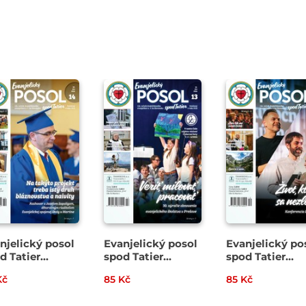
njelický posol
Evanjelický posol
Evanjelický po
d Tatier
spod Tatier
spod Tatier
2026
13/2026
12/2026
Kč
85 Kč
85 Kč