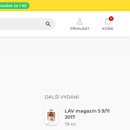
koušet za 1 Kč
0
PŘIHLÁSIT
KOŠÍK
DALŠÍ VYDÁNÍ
LÁV magazín 5 9/11
2017
78 Kč