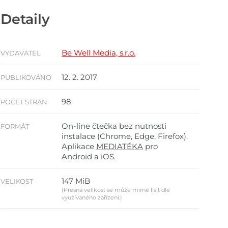
Detaily
Be Well Media, s.r.o.
VYDAVATEL
12. 2. 2017
PUBLIKOVÁNO
98
POČET STRAN
On-line čtečka bez nutnosti
FORMÁT
instalace (Chrome, Edge, Firefox).
Aplikace
MEDIATÉKA
pro
Android a iOS.
147 MiB
VELIKOST
(Přesná velikost se může mírně lišit dle
využívaného zařízení.)