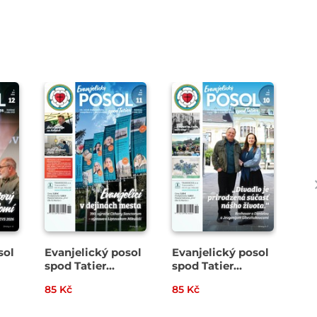
sol
Evanjelický posol
Evanjelický posol
Eva
spod Tatier
spod Tatier
spo
11/2026
10/2026
09
85 Kč
85 Kč
73 