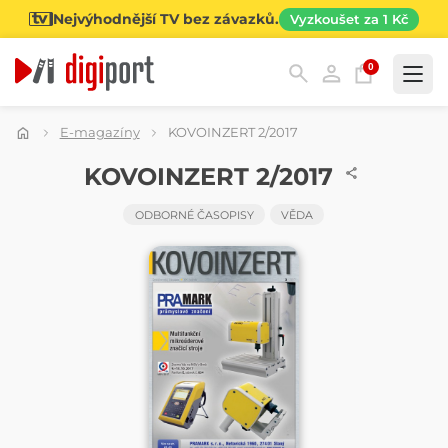
Nejvýhodnější TV bez závazků.
Vyzkoušet za 1 Kč
0
Kategorie
E-magazíny
KOVOINZERT 2/2017
ČASOPIS
KOVOINZERT 2/2017
ODBORNÉ ČASOPISY
VĚDA