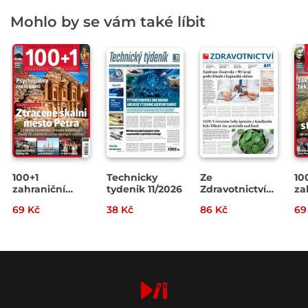
Mohlo by se vám také líbit
100+1
Technicky
Ze
10
zahraniční
tydenik 11/2026
Zdravotnictví
za
zajímavost
7/2026
za
69 Kč
38 Kč
86 Kč
69
14/2026
13