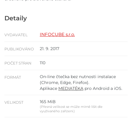
Detaily
INFOCUBE s.r.o.
VYDAVATEL
21. 9. 2017
PUBLIKOVÁNO
110
POČET STRAN
On-line čtečka bez nutnosti instalace
FORMÁT
(Chrome, Edge, Firefox).
Aplikace
MEDIATÉKA
pro Android a iOS.
165 MiB
VELIKOST
(Přesná velikost se může mírně lišit dle
využívaného zařízení.)