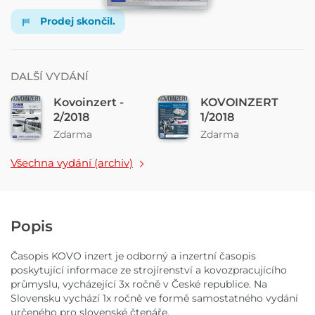
Prodej skončil.
DALŠÍ VYDÁNÍ
Kovoinzert -
KOVOINZERT
2/2018
1/2018
Zdarma
Zdarma
Všechna vydání (archiv)
Popis
Časopis KOVO inzert je odborný a inzertní časopis
poskytující informace ze strojírenství a kovozpracujícího
průmyslu, vycházející 3x ročně v České republice. Na
Slovensku vychází 1x ročně ve formě samostatného vydání
určeného pro slovenské čtenáře.