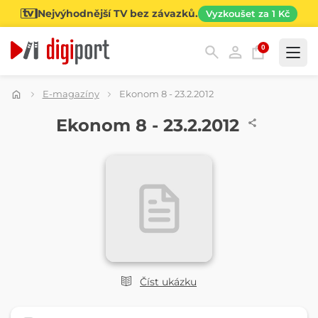
Nejvýhodnější TV bez závazků.
Vyzkoušet za 1 Kč
0
Kategorie
E-magazíny
Ekonom 8 - 23.2.2012
ČASOPIS
Ekonom 8 - 23.2.2012
Číst ukázku