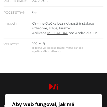
23. 2. 2012
PUBLIKOVÁNO
68
POČET STRAN
On-line čtečka bez nutnosti instalace
FORMÁT
(Chrome, Edge, Firefox).
Aplikace
MEDIATÉKA
pro Android a iOS.
102 MiB
VELIKOST
(Přesná velikost se může mírně lišit dle
využívaného zařízení.)
digiport.cz © 2026
Aby web fungoval, jak má
NÁKUP