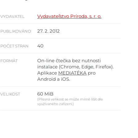
Vydavateľstvo Príroda, s. r. o.
VYDAVATEL
27. 2. 2012
PUBLIKOVÁNO
40
POČET STRAN
On-line čtečka bez nutnosti
FORMÁT
instalace (Chrome, Edge, Firefox).
Aplikace
MEDIATÉKA
pro
Android a iOS.
60 MiB
VELIKOST
(Přesná velikost se může mírně lišit dle
využívaného zařízení.)