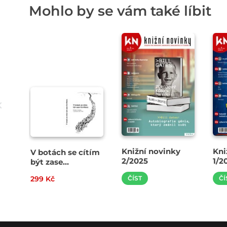
Mohlo by se vám také líbit
Knižní novinky
Kni
V botách se cítím
2/2025
1/2
být zase
člověkem
299 Kč
ČÍST
ČÍ