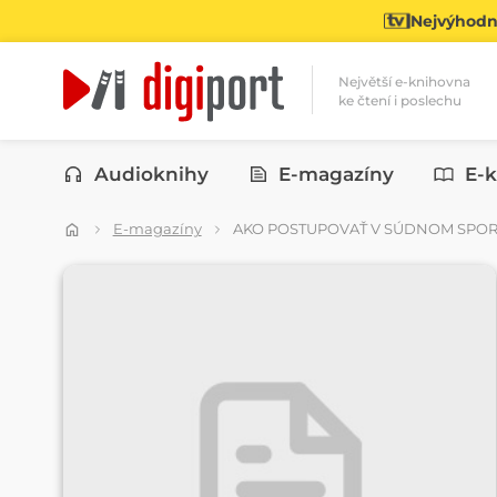
Nejvýhodně
Největší e-knihovna
ke čtení i poslechu
Kategorie
Audioknihy
E-magazíny
E-k
E-magazíny
AKO POSTUPOVAŤ V SÚDNOM SPO