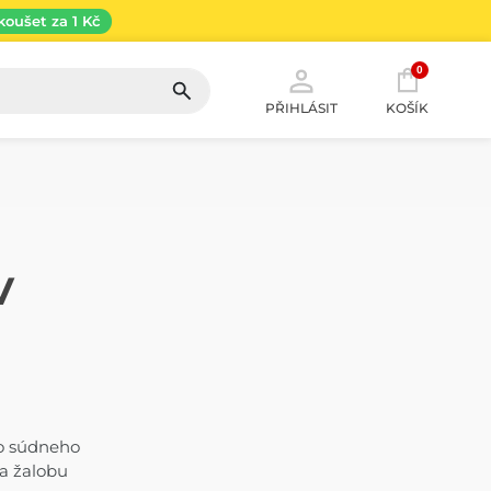
koušet za 1 Kč
0
PŘIHLÁSIT
KOŠÍK
V
ho súdneho
ba žalobu