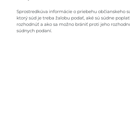
Sprostredkúva informácie o priebehu občianskeho s
ktorý súd je treba žalobu podať, aké sú súdne popla
rozhodnúť a ako sa možno brániť proti jeho rozhodnut
súdnych podaní.