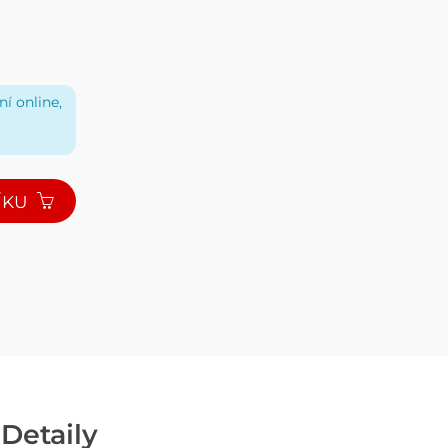
í online,
ÍKU
Detaily