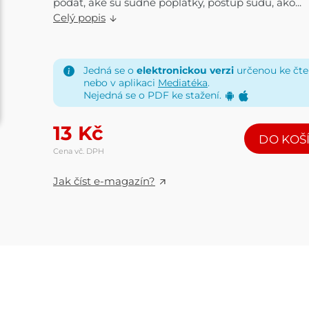
podať, aké sú súdne poplatky, postup súdu, ako...
Celý popis
Jedná se o
elektronickou verzi
určenou ke čten
nebo v aplikaci
Mediatéka
.
Nejedná se o PDF ke stažení.
13
Kč
DO KOŠ
Cena vč. DPH
Jak číst e-magazín?