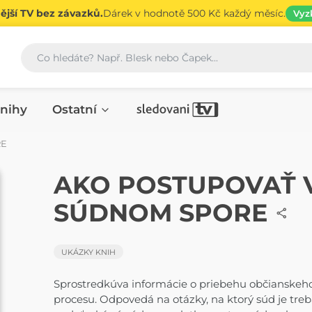
jší TV bez závazků.
Dárek v hodnotě 500 Kč každý měsíc.
Vyz
Vyhledávání
nihy
Ostatní
RE
ČASOPIS
AKO POSTUPOVAŤ 
SÚDNOM SPORE
UKÁZKY KNIH
Sprostredkúva informácie o priebehu občianske
procesu. Odpovedá na otázky, na ktorý súd je tre