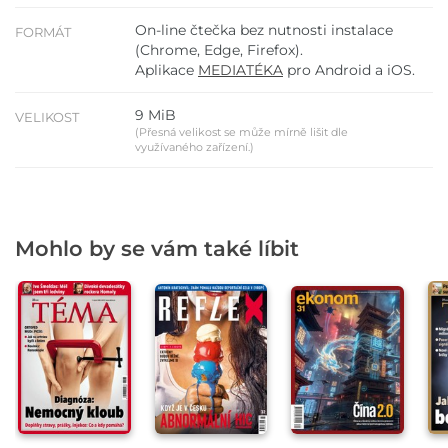
On-line čtečka bez nutnosti instalace
FORMÁT
(Chrome, Edge, Firefox).
Aplikace
MEDIATÉKA
pro Android a iOS.
9 MiB
VELIKOST
(Přesná velikost se může mírně lišit dle
využívaného zařízení.)
Mohlo by se vám také líbit