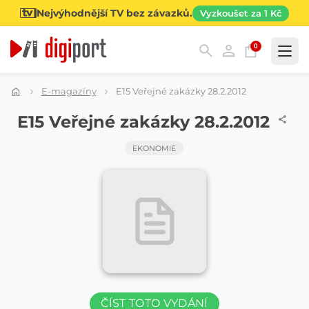
Nejvýhodnější TV bez závazků.
Vyzkoušet za 1 Kč
0
Kategorie
E-magazíny
E15 Veřejné zakázky 28.2.2012
ČASOPIS
E15 Veřejné zakázky 28.2.2012
EKONOMIE
ČÍST TOTO VYDÁNÍ