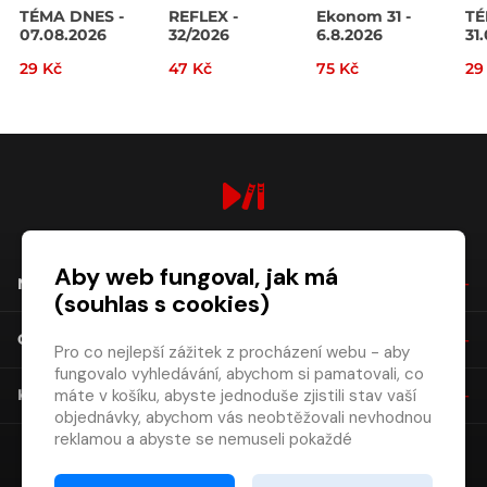
TÉMA DNES -
REFLEX -
Ekonom 31 -
TÉ
07.08.2026
32/2026
6.8.2026
31
29 Kč
47 Kč
75 Kč
29
digiport.cz © 2026
Aby web fungoval, jak má
NÁKUP
(souhlas s cookies)
O SPOLEČNOSTI
Pro co nejlepší zážitek z procházení webu - aby
fungovalo vyhledávání, abychom si pamatovali, co
máte v košíku, abyste jednoduše zjistili stav vaší
KONTAKT
objednávky, abychom vás neobtěžovali nevhodnou
reklamou a abyste se nemuseli pokaždé
přihlašovat.