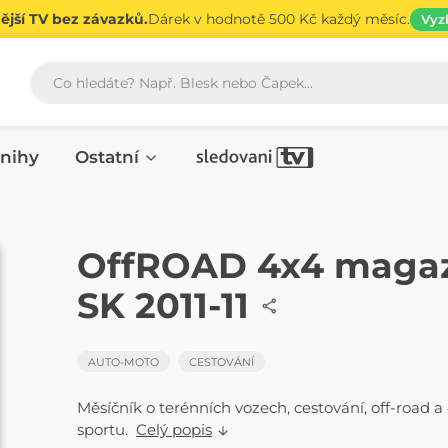
jší TV bez závazků.
Dárek v hodnotě 500 Kč každý měsíc.
Vyz
Vyhledávání
nihy
Ostatní
ČASOPIS
OffROAD 4x4 maga
SK 2011-11
AUTO-MOTO
CESTOVÁNÍ
Měsíčník o terénních vozech, cestování, off-road a
sportu.
Celý popis