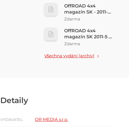
OffROAD 4x4
magazín SK - 2011-
7a8
Zdarma
OffROAD 4x4
magazín SK 2011-5 a
6
Zdarma
Všechna vydání (archiv)
Detaily
OR MEDIA s.r.o.
VYDAVATEL