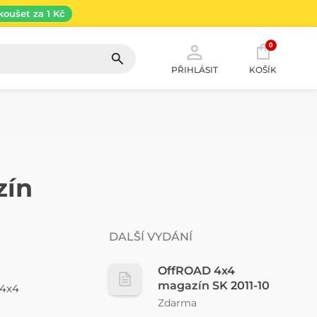
koušet za 1 Kč
0
PŘIHLÁSIT
KOŠÍK
zín
DALŠÍ VYDÁNÍ
OffROAD 4x4
magazín SK 2011-10
 4x4
Zdarma