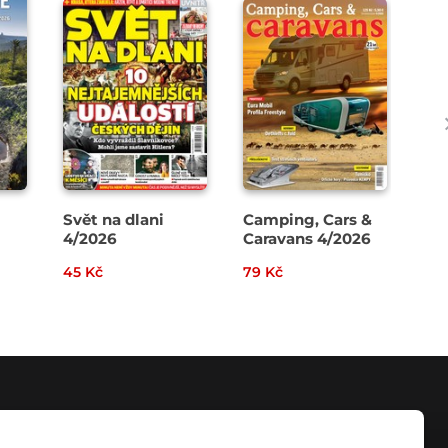
Svět na dlani
Camping, Cars &
Pád
4/2026
Caravans 4/2026
45 Kč
79 Kč
109
KONTAKT