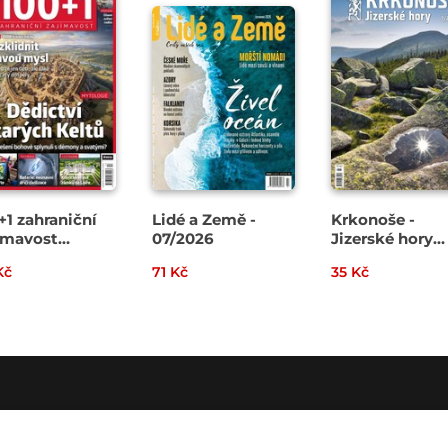
+1 zahraniční
Lidé a Země -
Krkonoše -
ímavost
07/2026
Jizerské hory
2026
07/2026
Kč
71 Kč
35 Kč
O SPOLEČNOSTI