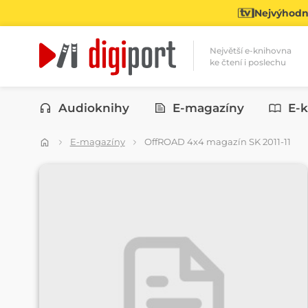
Nejvýhodně
Největší e-knihovna
ke čtení i poslechu
Kategorie
Audioknihy
E-magazíny
E-k
E-magazíny
OffROAD 4x4 magazín SK 2011-11