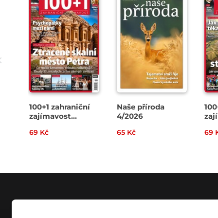
100+1 zahraniční
Naše příroda
100
zajímavost
4/2026
zaj
14/2026
13/
69 Kč
65 Kč
69 
NÁKUP