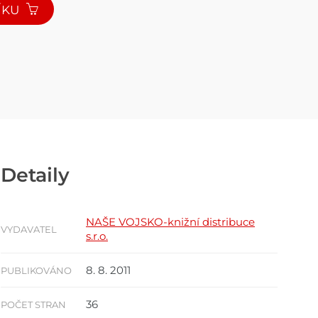
ÍKU
Detaily
NAŠE VOJSKO-knižní distribuce
VYDAVATEL
s.r.o.
8. 8. 2011
PUBLIKOVÁNO
36
POČET STRAN