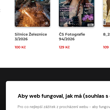
Silnice Železnice
ČS Fotografie
8_2
3/2026
94/2026
100 Kč
129 Kč
109
NÁKUP
Aby web fungoval, jak má (souhlas s
Časté dotazy
Platba
Pro co nejlepší zážitek z procházení webu - aby fungo