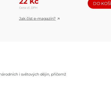
22
Kč
DO KOŠ
Cena vč. DPH
Jak číst e-magazín?
 národních i světových dějin, přičemž