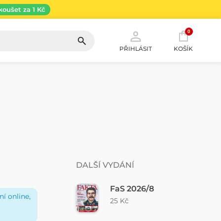
koušet za 1 Kč
0
PŘIHLÁSIT
KOŠÍK
DALŠÍ VYDÁNÍ
FaS 2026/8
í online,
25 Kč