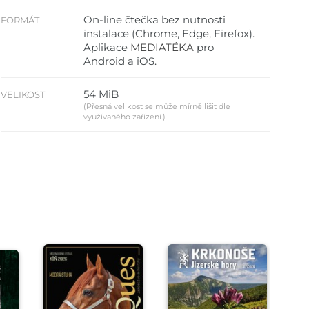
On-line čtečka bez nutnosti
FORMÁT
instalace (Chrome, Edge, Firefox).
Aplikace
MEDIATÉKA
pro
Android a iOS.
54 MiB
VELIKOST
(Přesná velikost se může mírně lišit dle
využívaného zařízení.)