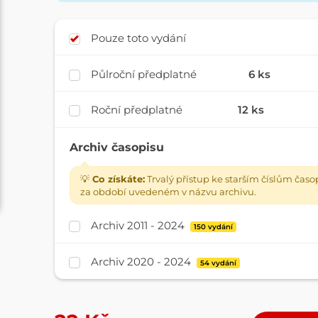
Pouze toto vydání
Půlroční předplatné
6 ks
Roční předplatné
12 ks
Archiv časopisu
💡
Co získáte:
Trvalý přístup ke starším číslům časo
za období uvedeném v názvu archivu.
Archiv 2011 - 2024
150 vydání
Archiv 2020 - 2024
54 vydání