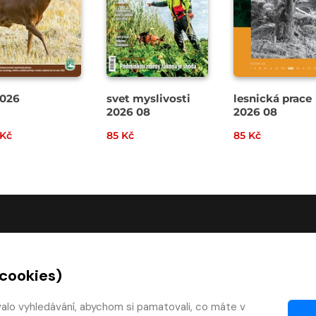
026
svet myslivosti
lesnická prace
2026 08
2026 08
 Kč
85 Kč
85 Kč
O SPOLEČNOSTI
 cookies)
O nás
Kontakty
valo vyhledávání, abychom si pamatovali, co máte v