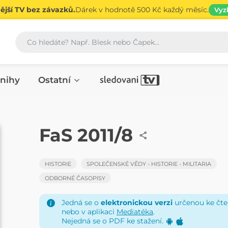
jší TV bez závazků.
Dárek v hodnotě 500 Kč každý měsíc.
Vyz
Vyhledávání
nihy
Ostatní
ČASOPIS
FaS 2011/8
HISTORIE
SPOLEČENSKÉ VĚDY - HISTORIE - MILITARIA
ODBORNÉ ČASOPISY
Jedná se o
elektronickou verzi
určenou ke čten
nebo v aplikaci
Mediatéka
.
Nejedná se o PDF ke stažení.