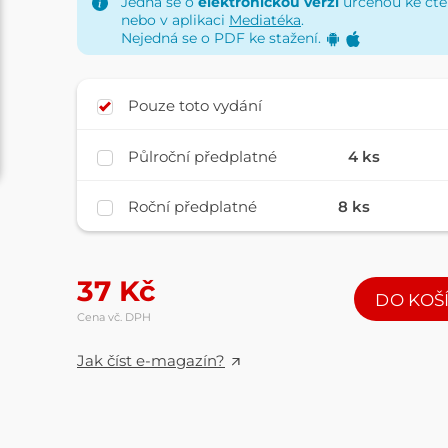
Jedná se o
elektronickou verzi
určenou ke čten
nebo v aplikaci
Mediatéka
.
Nejedná se o PDF ke stažení.
Pouze toto vydání
Půlroční předplatné
4 ks
Roční předplatné
8 ks
37
Kč
DO KOŠ
Cena vč. DPH
Jak číst e-magazín?