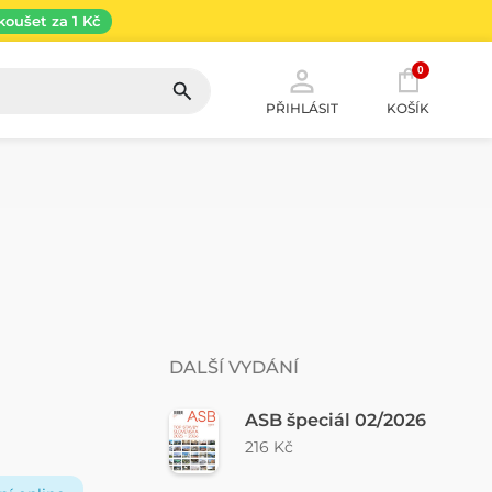
koušet za 1 Kč
0
PŘIHLÁSIT
KOŠÍK
DALŠÍ VYDÁNÍ
ASB špeciál 02/2026
216 Kč