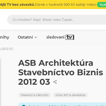
jší TV bez závazků.
Dárek v hodnotě 500 Kč každý měsíc.
Vyz
Vyhledávání
nihy
Ostatní
s 2012 03
ČASOPIS
ASB Architektúra
Stavebníctvo Biznis
2012 03
FINANCE A OBCHOD
DŮM, BYT A ZAHRADA