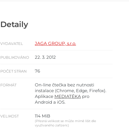
Detaily
JAGA GROUP, s.r.o.
VYDAVATEL
22. 3. 2012
PUBLIKOVÁNO
76
POČET STRAN
On-line čtečka bez nutnosti
FORMÁT
instalace (Chrome, Edge, Firefox).
Aplikace
MEDIATÉKA
pro
Android a iOS.
114 MiB
VELIKOST
(Přesná velikost se může mírně lišit dle
využívaného zařízení.)