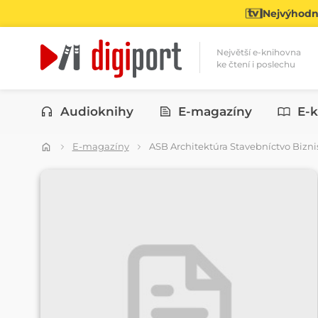
Nejvýhodně
Největší e-knihovna
ke čtení i poslechu
Kategorie
Audioknihy
E-magazíny
E-k
E-magazíny
ASB Architektúra Stavebníctvo Bizni