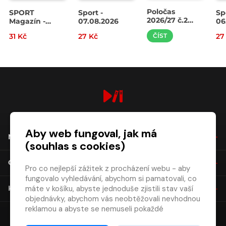
Poločas
SPORT
Sport -
Sp
2026/27 č.2
Magazín -
07.08.2026
06
Slavia –
07.08.2026
31 Kč
27 Kč
ČÍST
27
Pardubice
digiport.cz © 2026
Aby web fungoval, jak má
NÁKUP
(souhlas s cookies)
O SPOLEČNOSTI
Pro co nejlepší zážitek z procházení webu - aby
fungovalo vyhledávání, abychom si pamatovali, co
máte v košíku, abyste jednoduše zjistili stav vaší
KONTAKT
objednávky, abychom vás neobtěžovali nevhodnou
reklamou a abyste se nemuseli pokaždé
přihlašovat.