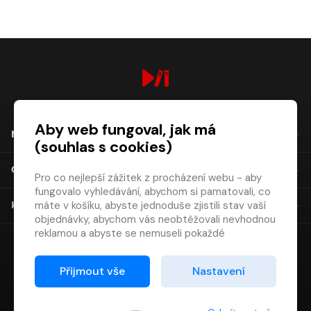
digiport.cz © 2026
Aby web fungoval, jak má
NÁKUP
(souhlas s cookies)
O SPOLEČNOSTI
Pro co nejlepší zážitek z procházení webu - aby
fungovalo vyhledávání, abychom si pamatovali, co
máte v košíku, abyste jednoduše zjistili stav vaší
KONTAKT
objednávky, abychom vás neobtěžovali nevhodnou
reklamou a abyste se nemuseli pokaždé
přihlašovat.
Proto od vás potřebujeme souhlas se
Přijmout vše
Nastavení
zpracováním souborů cookies
, tj. malých souborů,
které se dočasně ukládají ve vašem prohlížeči.