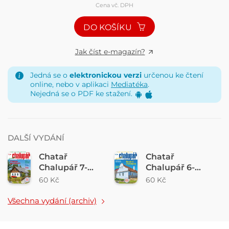
Cena vč. DPH
DO KOŠÍKU
Jak číst e-magazín?
Jedná se o
elektronickou verzi
určenou ke čtení
online, nebo v aplikaci
Mediatéka
.
Nejedná se o PDF ke stažení.
DALŠÍ VYDÁNÍ
Chatař
Chatař
Chalupář 7-
Chalupář 6-
2026
2026
60 Kč
60 Kč
Všechna vydání (archiv)