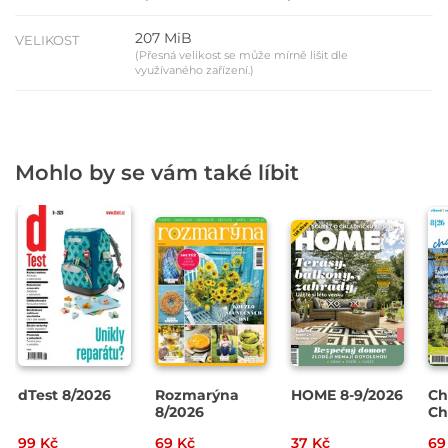
207 MiB
VELIKOST
(Přesná velikost se může mírně lišit dle
využívaného zařízení.)
Mohlo by se vám také líbit
dTest 8/2026
Rozmarýna
HOME 8-9/2026
Ch
8/2026
Ch
20
99 Kč
69 Kč
37 Kč
69