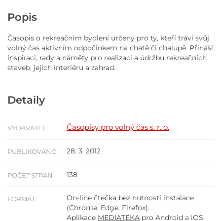
Popis
Časopis o rekreačním bydlení určený pro ty, kteří tráví svůj
volný čas aktivním odpočinkem na chatě či chalupě. Přináší
inspiraci, rady a náměty pro realizaci a údržbu rekreačních
staveb, jejich interiéru a zahrad.
Detaily
Časopisy pro volný čas s. r. o.
VYDAVATEL
28. 3. 2012
PUBLIKOVÁNO
138
POČET STRAN
On-line čtečka bez nutnosti instalace
FORMÁT
(Chrome, Edge, Firefox).
Aplikace
MEDIATÉKA
pro Android a iOS.