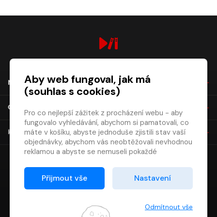
digiport.cz © 2026
Aby web fungoval, jak má
NÁKUP
(souhlas s cookies)
O SPOLEČNOSTI
Pro co nejlepší zážitek z procházení webu - aby
fungovalo vyhledávání, abychom si pamatovali, co
máte v košíku, abyste jednoduše zjistili stav vaší
KONTAKT
objednávky, abychom vás neobtěžovali nevhodnou
reklamou a abyste se nemuseli pokaždé
přihlašovat.
Proto od vás potřebujeme souhlas se
Přijmout vše
Nastavení
zpracováním souborů cookies
, tj. malých souborů,
které se dočasně ukládají ve vašem prohlížeči.
Děkujeme, že nám ho dáte a pomůžete nám tak
Odmítnout vše
web zlepšovat.