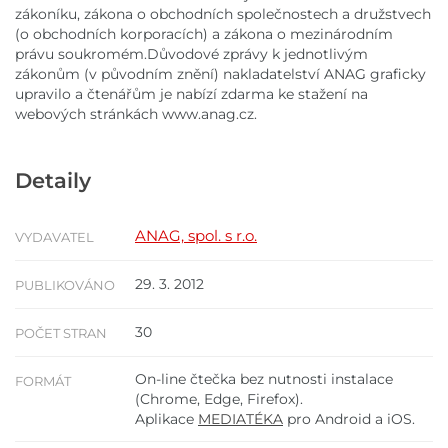
zákoníku, zákona o obchodních společnostech a družstvech
(o obchodních korporacích) a zákona o mezinárodním
právu soukromém.Důvodové zprávy k jednotlivým
zákonům (v původním znění) nakladatelství ANAG graficky
upravilo a čtenářům je nabízí zdarma ke stažení na
webových stránkách www.anag.cz.
Detaily
ANAG, spol. s r.o.
VYDAVATEL
29. 3. 2012
PUBLIKOVÁNO
30
POČET STRAN
On-line čtečka bez nutnosti instalace
FORMÁT
(Chrome, Edge, Firefox).
Aplikace
MEDIATÉKA
pro Android a iOS.