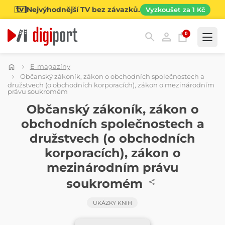
Nejvýhodnější TV bez závazků.
Vyzkoušet za 1 Kč
0
Kategorie
E-magazíny
Občanský zákoník, zákon o obchodních společnostech a
družstvech (o obchodních korporacích), zákon o mezinárodním
právu soukromém
ČASOPIS
Občanský zákoník, zákon o
obchodních společnostech a
družstvech (o obchodních
korporacích), zákon o
mezinárodním právu
soukromém
UKÁZKY KNIH