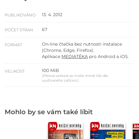
13. 4. 2012
PUBLIKOVÁNO
67
POČET STRAN
On-line čtečka bez nutnosti instalace
FORMÁT
(Chrome, Edge, Firefox).
Aplikace
MEDIATÉKA
pro Android a iOS.
100 MiB
VELIKOST
(Přesná velikost se může mírně lišit dle
využívaného zařízení.)
Mohlo by se vám také líbit