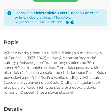
Jedná se o
elektronickou verzi
určenou ke čtení
online, nebo v aplikaci
Mediatéka
.
Nejedná se o PDF ke stažení.
Popis
Výbor z tvorby předního ruského fi lologa a medievisty A.
M. Pančenka (1937–2002) nazvaný Metamorfózy ruské
kultury představuje průřez autorovým dílem od 70. do
konce 90. let minulého století. Tematická pestrost a široká
historická škála statí a esejů – od christianizace Rusi (,Krása
pravoslaví a pokřtění Rusi‘) a vzniku ondřejovského kultu
(,Letopisné vyprávění o apoštolu Ondřeji a fl agelantství‘)
přes paralely kulturních typů slavia orthodoxa a slavia
romana (,O specifi čnosti slovanské civil
Detaily