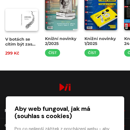
Knižní novinky
Knižní novinky
Kn
V botách se
2/2025
1/2025
24
cítím být zase
člověkem
299 Kč
ČÍST
ČÍST
Č
digiport.cz © 2026
Aby web fungoval, jak má
NÁKUP
(souhlas s cookies)
O SPOLEČNOSTI
Pro co nejlepší zážitek z procházení webu - aby