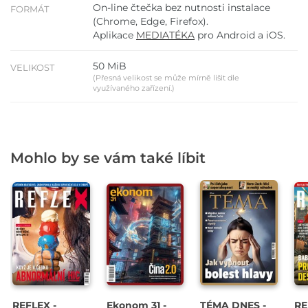
On-line čtečka bez nutnosti instalace
FORMÁT
(Chrome, Edge, Firefox).
Aplikace
MEDIATÉKA
pro Android a iOS.
50 MiB
VELIKOST
(Přesná velikost se může mírně lišit dle
využívaného zařízení.)
Mohlo by se vám také líbit
REFLEX -
Ekonom 31 -
TÉMA DNES -
RE