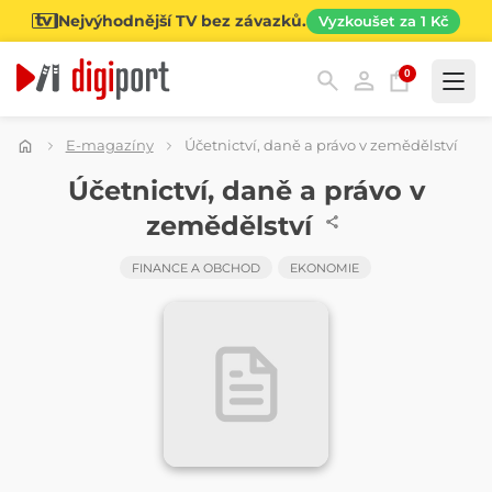
Nejvýhodnější TV bez závazků.
Vyzkoušet za 1 Kč
0
Kategorie
E-magazíny
Účetnictví, daně a právo v zemědělství
ČASOPIS
Účetnictví, daně a právo v
zemědělství
FINANCE A OBCHOD
EKONOMIE