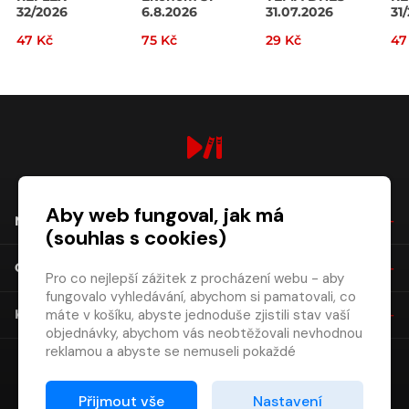
32/2026
6.8.2026
31.07.2026
31
47 Kč
75 Kč
29 Kč
47
digiport.cz © 2026
Aby web fungoval, jak má
NÁKUP
(souhlas s cookies)
O SPOLEČNOSTI
Pro co nejlepší zážitek z procházení webu - aby
fungovalo vyhledávání, abychom si pamatovali, co
máte v košíku, abyste jednoduše zjistili stav vaší
KONTAKT
objednávky, abychom vás neobtěžovali nevhodnou
reklamou a abyste se nemuseli pokaždé
přihlašovat.
Proto od vás potřebujeme souhlas se
Přijmout vše
Nastavení