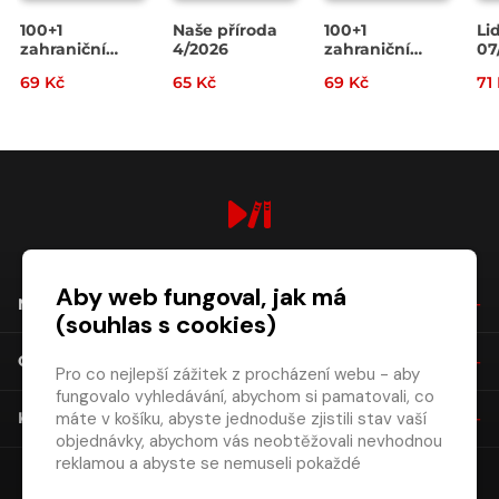
100+1
Naše příroda
100+1
Li
zahraniční
4/2026
zahraniční
07
zajímavost
zajímavost
69 Kč
65 Kč
69 Kč
71
14/2026
13/2026
digiport.cz © 2026
Aby web fungoval, jak má
NÁKUP
(souhlas s cookies)
O SPOLEČNOSTI
Pro co nejlepší zážitek z procházení webu - aby
fungovalo vyhledávání, abychom si pamatovali, co
máte v košíku, abyste jednoduše zjistili stav vaší
KONTAKT
objednávky, abychom vás neobtěžovali nevhodnou
reklamou a abyste se nemuseli pokaždé
přihlašovat.