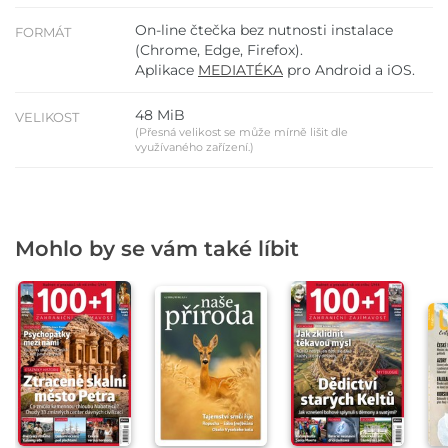
On-line čtečka bez nutnosti instalace
FORMÁT
(Chrome, Edge, Firefox).
Aplikace
MEDIATÉKA
pro Android a iOS.
48 MiB
VELIKOST
(Přesná velikost se může mírně lišit dle
využívaného zařízení.)
Mohlo by se vám také líbit