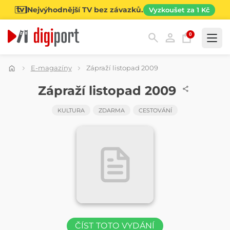
Nejvýhodnější TV bez závazků.
Vyzkoušet za 1 Kč
0
Kategorie
E-magazíny
Zápraží listopad 2009
ČASOPIS
Zápraží listopad 2009
KULTURA
ZDARMA
CESTOVÁNÍ
ČÍST TOTO VYDÁNÍ