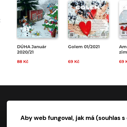
DÚHA Január
Golem 01/2021
Amo
2020/21
zi
88 Kč
69 Kč
69 
NÁKUP
Aby web fungoval, jak má (souhlas s
Časté dotazy