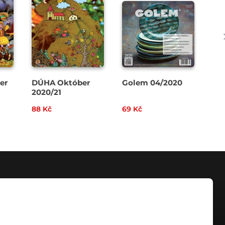
er
DÚHA Október
Golem 04/2020
DÚ
2020/21
20
88 Kč
69 Kč
88 
KONTAKT
info@digiport.cz