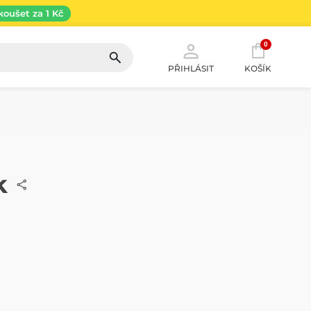
koušet za 1 Kč
0
PŘIHLÁSIT
KOŠÍK
k