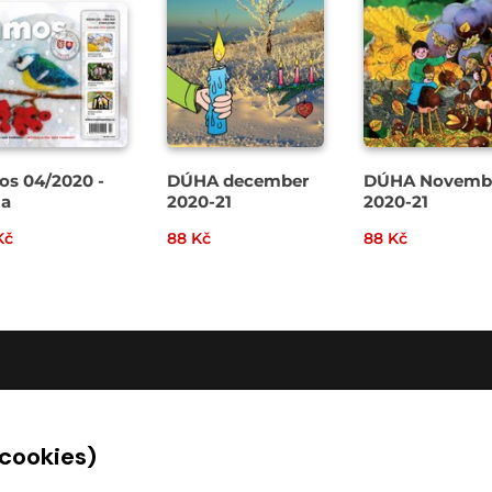
s 04/2020 -
DÚHA december
DÚHA Novemb
ma
2020-21
2020-21
Kč
88 Kč
88 Kč
O SPOLEČNOSTI
 cookies)
O nás