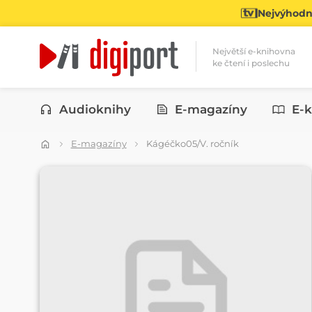
Nejvýhodně
Největší e-knihovna
ke čtení i poslechu
Kategorie
Audioknihy
E-magazíny
E-k
E-magazíny
Kágéčko05/V. ročník