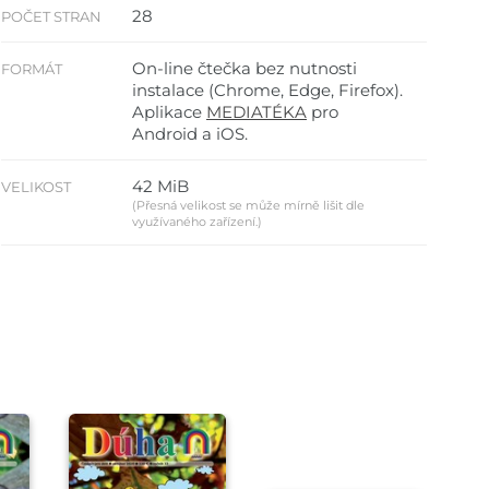
28
POČET STRAN
On-line čtečka bez nutnosti
FORMÁT
instalace (Chrome, Edge, Firefox).
Aplikace
MEDIATÉKA
pro
Android a iOS.
42 MiB
VELIKOST
(Přesná velikost se může mírně lišit dle
využívaného zařízení.)