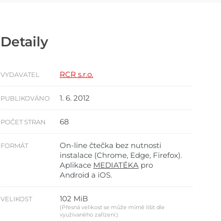
Detaily
RCR s.r.o.
VYDAVATEL
1. 6. 2012
PUBLIKOVÁNO
68
POČET STRAN
On-line čtečka bez nutnosti
FORMÁT
instalace (Chrome, Edge, Firefox).
Aplikace
MEDIATÉKA
pro
Android a iOS.
102 MiB
VELIKOST
(Přesná velikost se může mírně lišit dle
využívaného zařízení.)