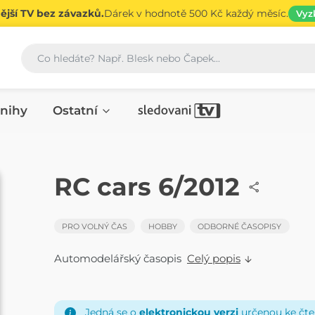
jší TV bez závazků.
Dárek v hodnotě 500 Kč každý měsíc.
Vyz
Vyhledávání
nihy
Ostatní
ČASOPIS
RC cars 6/2012
PRO VOLNÝ ČAS
HOBBY
ODBORNÉ ČASOPISY
Automodelářský časopis
Celý popis
Jedná se o
elektronickou verzi
určenou ke čten