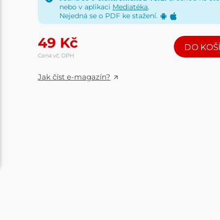
nebo v aplikaci
Mediatéka
.
Nejedná se o PDF ke stažení.
49
Kč
DO KOŠ
Cena vč. DPH
Jak číst e-magazín?