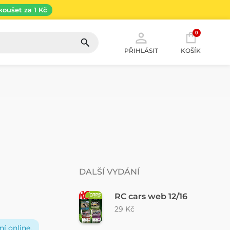
koušet za 1 Kč
0
PŘIHLÁSIT
KOŠÍK
DALŠÍ VYDÁNÍ
RC cars web 12/16
29 Kč
í online,